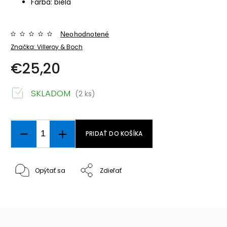
Farba: biela
Neohodnotené
Značka:
Villeroy & Boch
€25,20
SKLADOM
(2 ks)
PRIDAŤ DO KOŠÍKA
Opýtať sa
Zdieľať