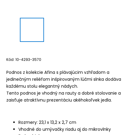
Kód:
10-4293-3570
Podnos z kolekcie Afina s plávajúcim vzhľadom a
jedinečným reliéfom inšpirovaným lúčmi slnka dodáva
každému stolu elegantný nádych.
Tento podnos je vhodný na rauty a dobré stolovanie a
zaisťuje atraktívnu prezentáciu akéhokoľvek jedla.
Rozmery: 23,1 x 13,2 x 2,7 cm
Vhodné do umývačky riadu aj do mikrovlnky