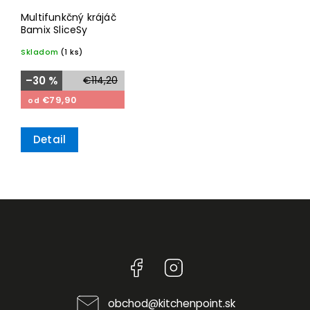
Multifunkčný krájáč
Bamix SliceSy
Skladom
(1 ks)
–30 %
€114,20
€79,90
od
Detail
Facebook
Instagram
obchod
@
kitchenpoint.sk