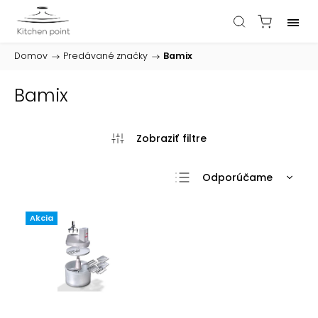
Domov
/
Predávané značky
/
Bamix
Bamix
Odporúčame
Najlacnejšie
Akcia
Najdrahšie
Najpredávanejšie
Abecedne