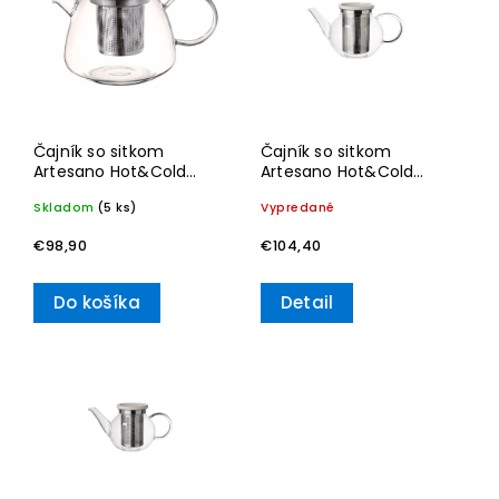
Abecedne
Čajník so sitkom
Čajník so sitkom
Artesano Hot&Cold
Artesano Hot&Cold
Beverages, 1l – Villeroy &
Beverages, 1l – Villeroy &
Skladom
(5 ks)
Vypredané
Boch
Boch
€98,90
€104,40
Do košíka
Detail