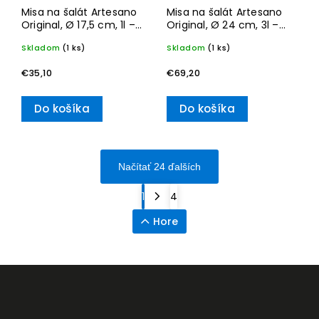
Misa na šalát Artesano
Misa na šalát Artesano
Original, Ø 17,5 cm, 1l –
Original, Ø 24 cm, 3l –
Villeroy & Boch
Villeroy & Boch
Skladom
(1 ks)
Skladom
(1 ks)
€35,10
€69,20
Do košíka
Do košíka
Načítať 24 ďalších
1
4
Hore