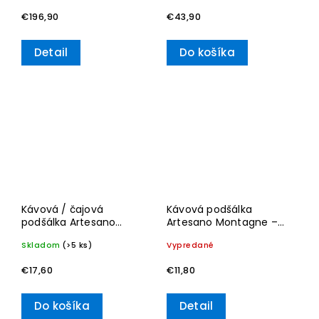
€196,90
€43,90
Detail
Do košíka
Kávová / čajová
Kávová podšálka
podšálka Artesano
Artesano Montagne –
Original, Ø 16 cm –
Villeroy & Boch
Skladom
(>5 ks)
Vypredané
Villeroy & Boch
€17,60
€11,80
Do košíka
Detail