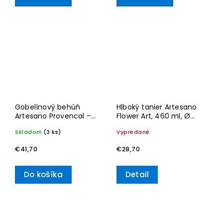
Gobelínový behúň
Hlboký tanier Artesano
Artesano Provencal –
Flower Art, 460 ml, Ø
Villeroy & Boch
23,5 cm – Villeroy &
Skladom
(3 ks)
Vypredané
Boch
€41,70
€28,70
Do košíka
Detail