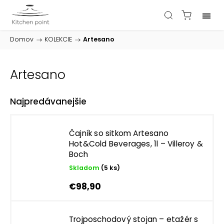
Domov
/
KOLEKCIE
/
Artesano
Artesano
Najpredávanejšie
Čajník so sitkom Artesano
Hot&Cold Beverages, 1l – Villeroy &
Boch
Skladom
(5 ks)
€98,90
Trojposchodový stojan – etažér s