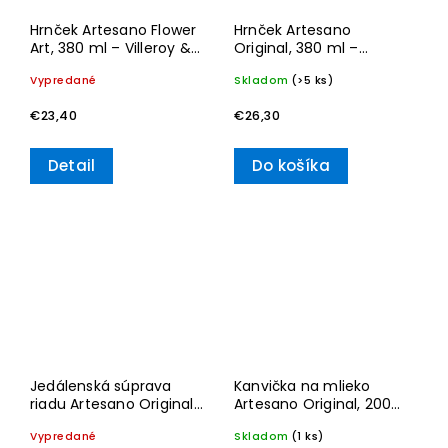
Hrnček Artesano Flower
Hrnček Artesano
Art, 380 ml – Villeroy &
Original, 380 ml –
Boch
Villeroy & Boch
Vypredané
Skladom
(>5 ks)
€23,40
€26,30
Detail
Do košíka
Jedálenská súprava
Kanvička na mlieko
riadu Artesano Original,
Artesano Original, 200
Set 8 ks – Villeroy &
ml – Villeroy & Boch
Vypredané
Skladom
(1 ks)
Boch