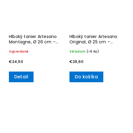
Hlboký tanier Artesano
Hlboký tanier Artesano
Montagne, Ø 26 cm –
Original, Ø 25 cm –
Villeroy & Boch
Villeroy & Boch
Vypredané
Skladom
(>5 ks)
€24,50
€29,60
Detail
Do košíka