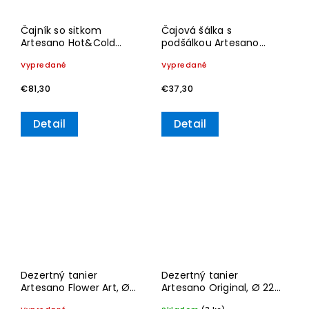
Čajník so sitkom
Čajová šálka s
Artesano Hot&Cold
podšálkou Artesano
Beverages, 500 ml –
Original – Villeroy &
Vypredané
Vypredané
Villeroy & Boch
Boch
€81,30
€37,30
Detail
Detail
Dezertný tanier
Dezertný tanier
Artesano Flower Art, Ø
Artesano Original, Ø 22
22 cm – Villeroy & Boch
cm – Villeroy & Boch