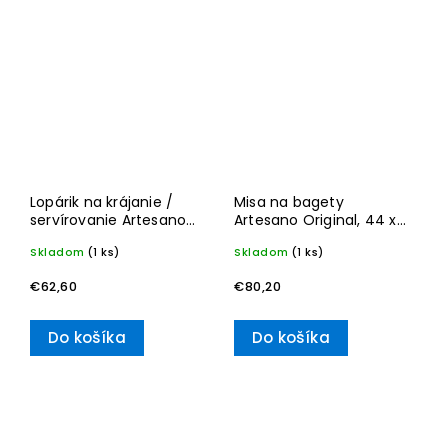
Lopárik na krájanie /
Misa na bagety
servírovanie Artesano
Artesano Original, 44 x
Origina – Villeroy &
14 cm – Villeroy & Boch
Skladom
(1 ks)
Skladom
(1 ks)
Boch
€62,60
€80,20
Do košíka
Do košíka