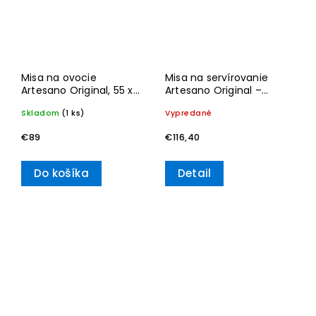
Misa na ovocie
Misa na servírovanie
Artesano Original, 55 x
Artesano Original –
17 cm – Villeroy & Boch
Villeroy & Boch
Skladom
(1 ks)
Vypredané
€89
€116,40
Do košíka
Detail