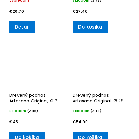
Vypredané
Skladom
(3 ks)
€26,70
€27,40
Detail
Do košíka
Drevený podnos
Drevený podnos
Artesano Original, Ø 24
Artesano Original, Ø 28
cm – Villeroy & Boch
cm – Villeroy & Boch
Skladom
(2 ks)
Skladom
(2 ks)
€45
€54,90
Do košíka
Do košíka