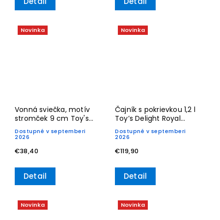
Detail
Detail
Novinka
Novinka
Vonná sviečka, motív
Čajník s pokrievkou 1,2 l
stromček 9 cm Toy's
Toy’s Delight Royal
Delight– Villeroy & Boch
Classic– Villeroy & Boch
Dostupné v septemberi
Dostupné v septemberi
2026
2026
€38,40
€119,90
Detail
Detail
Novinka
Novinka