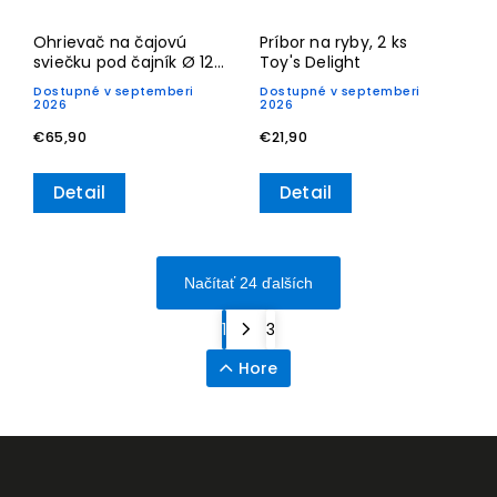
Ohrievač na čajovú
Príbor na ryby, 2 ks
sviečku pod čajník Ø 12
Toy's Delight
cm, Toy 's Delight Royal
Dostupné v septemberi
Dostupné v septemberi
Classic– Villeroy & Boch
2026
2026
€65,90
€21,90
Detail
Detail
Načítať 24 ďalších
1
3
Hore