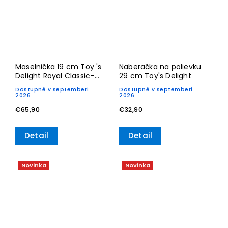
Maselnička 19 cm Toy 's
Naberačka na polievku
Delight Royal Classic–
29 cm Toy's Delight
Villeroy & Boch
Dostupné v septemberi
Dostupné v septemberi
2026
2026
€65,90
€32,90
Detail
Detail
Novinka
Novinka