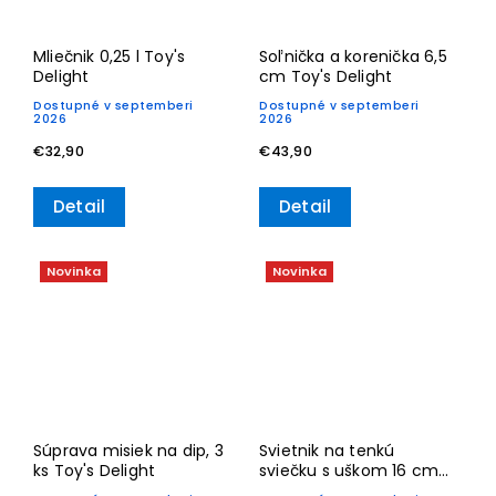
Mliečnik 0,25 l Toy's
Soľnička a korenička 6,5
Delight
cm Toy's Delight
Dostupné v septemberi
Dostupné v septemberi
2026
2026
€32,90
€43,90
Detail
Detail
Novinka
Novinka
Súprava misiek na dip, 3
Svietnik na tenkú
ks Toy's Delight
sviečku s uškom 16 cm
Toy’s Delight