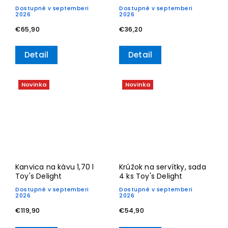
Villeroy & Boch
Dostupné v septemberi
Dostupné v septemberi
2026
2026
€65,90
€36,20
Detail
Detail
Novinka
Novinka
Kanvica na kávu 1,70 l
Krúžok na servítky, sada
Toy's Delight
4 ks Toy's Delight
Dostupné v septemberi
Dostupné v septemberi
2026
2026
€119,90
€54,90