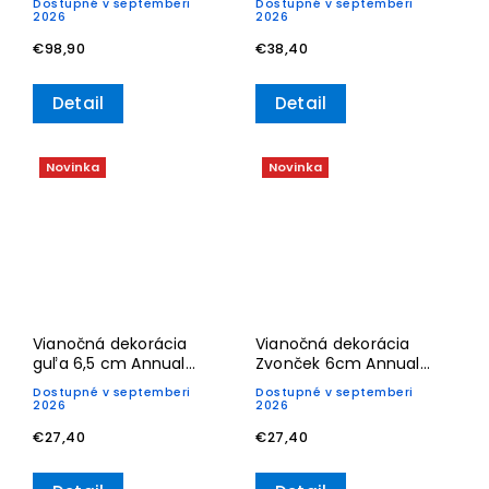
Dostupné v septemberi
Dostupné v septemberi
Decoration – Villeroy &
2026
2026
Boch
€98,90
€38,40
Detail
Detail
Novinka
Novinka
Vianočná dekorácia
Vianočná dekorácia
guľa 6,5 cm Annual
Zvonček 6cm Annual
Christmas Edition 2026–
Christmas Edition 2026–
Dostupné v septemberi
Dostupné v septemberi
Villeroy & Boch
Villeroy & Boch
2026
2026
€27,40
€27,40