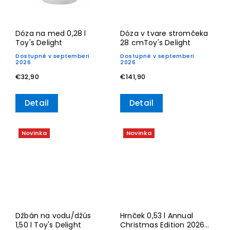
Dóza na med 0,28 l
Dóza v tvare stromčeka
Toy's Delight
28 cmToy's Delight
Dostupné v septemberi
Dostupné v septemberi
2026
2026
€32,90
€141,90
Detail
Detail
Novinka
Novinka
Džbán na vodu/džús
Hrnček 0,53 l Annual
1,50 l Toy's Delight
Christmas Edition 2026–