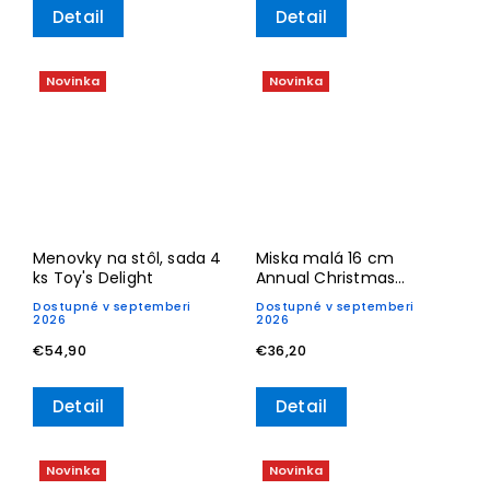
Detail
Detail
Novinka
Novinka
Menovky na stôl, sada 4
Miska malá 16 cm
ks Toy's Delight
Annual Christmas
Edition 2026– Villeroy &
Dostupné v septemberi
Dostupné v septemberi
Boch
2026
2026
€54,90
€36,20
Detail
Detail
Novinka
Novinka