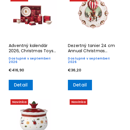
Najpredávanejšie
Abecedne
Adventný kalendár
Dezertný tanier 24 cm
2026, Christmas Toys
Annual Christmas
Memory
Edition 2026– Villeroy &
Dostupné v septemberi
Dostupné v septemberi
Boch
2026
2026
€416,90
€36,20
Detail
Detail
Novinka
Novinka