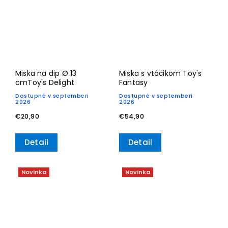
Miska na dip Ø 13
Miska s vtáčikom Toy's
cmToy's Delight
Fantasy
Dostupné v septemberi
Dostupné v septemberi
2026
2026
€20,90
€54,90
Detail
Detail
Novinka
Novinka