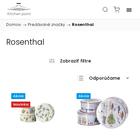
Domov
/
Predávané značky
/
Rosenthal
Rosenthal
Odporúčame
Najlacnejšie
Akcia
Akcia
Najdrahšie
Novinka
Najpredávanejšie
Abecedne