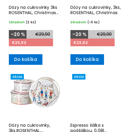
Dózy na cukrovinky 3ks
Dózy na cukrovinky, 3ks,
ROSENTHAL, Christmas
ROSENTHAL, Christmas
2025
Skladom
(2 ks)
Skladom
(>5 ks)
–20 %
€29,90
–20 %
€29,90
€23,92
€23,92
Do košíka
Do košíka
Akcia
Akcia
Dózy na cukrovinky,
Espresso šálka s
3ks,ROSENTHAL,
podšálkou, 0,08l