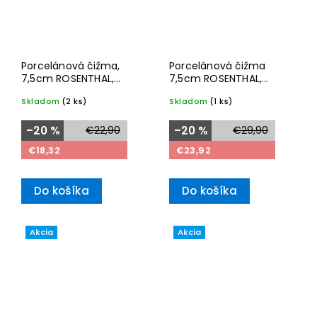
Porcelánová čižma,
Porcelánová čižma
7,5cm ROSENTHAL,
7,5cm ROSENTHAL,
Christmas 2025
Christmas
Skladom
(2 ks)
Skladom
(1 ks)
–20 %
€22,90
–20 %
€29,90
€18,32
€23,92
Do košíka
Do košíka
Akcia
Akcia