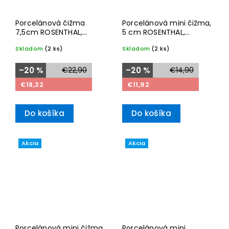
Porcelánová čižma
Porcelánová mini čižma,
7,5cm ROSENTHAL,
5 cm ROSENTHAL,
Christmas
Christmas
Skladom
(2 ks)
Skladom
(2 ks)
–20 %
€22,90
–20 %
€14,90
€18,32
€11,92
Do košíka
Do košíka
Akcia
Akcia
Porcelánová mini čižma,
Porcelánová mini