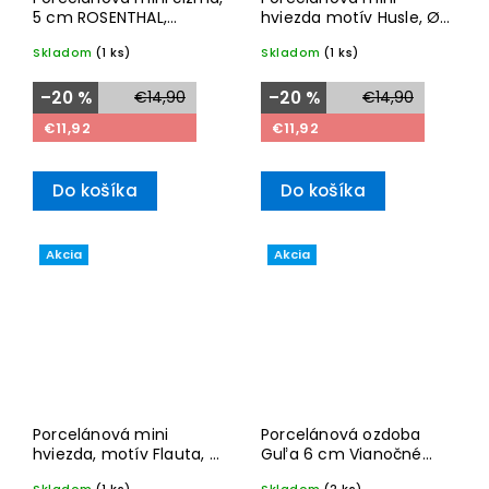
5 cm ROSENTHAL,
hviezda motív Husle, Ø
Christmas
6,5 cm, ROSENTHAL,
Skladom
(1 ks)
Skladom
(1 ks)
Christmas
–20 %
€14,90
–20 %
€14,90
€11,92
€11,92
Do košíka
Do košíka
Akcia
Akcia
Porcelánová mini
Porcelánová ozdoba
hviezda, motív Flauta, Ø
Guľa 6 cm Vianočné
6,5 cm, ROSENTHAL,
svetielka, ROSENTHAL,