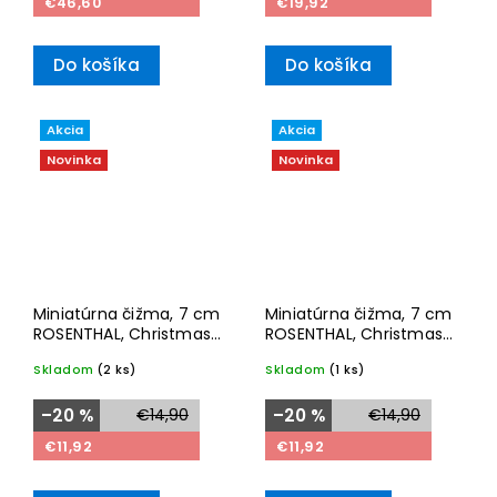
€46,60
€19,92
Do košíka
Do košíka
Akcia
Akcia
Novinka
Novinka
Miniatúrna čižma, 7 cm
Miniatúrna čižma, 7 cm
ROSENTHAL, Christmas
ROSENTHAL, Christmas
2025
2025
Skladom
(2 ks)
Skladom
(1 ks)
–20 %
€14,90
–20 %
€14,90
€11,92
€11,92