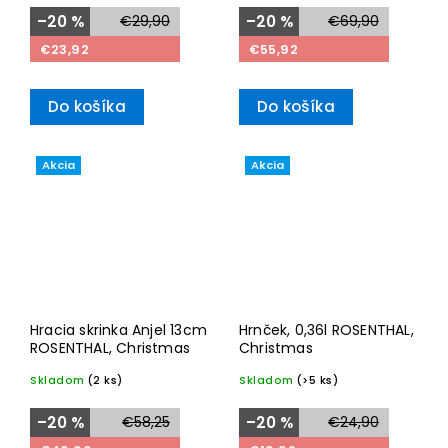
–20 %
€29,90
–20 %
€69,90
€23,92
€55,92
Do košíka
Do košíka
Akcia
Akcia
Hracia skrinka Anjel 13cm
Hrnček, 0,36l ROSENTHAL,
ROSENTHAL, Christmas
Christmas
Skladom
(2 ks)
Skladom
(>5 ks)
–20 %
€58,25
–20 %
€24,90