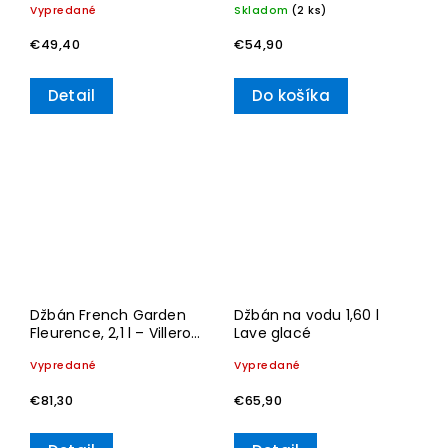
Vypredané
Skladom
(2 ks)
€49,40
€54,90
Detail
Do košíka
Džbán French Garden
Džbán na vodu 1,60 l
Fleurence, 2,1 l – Villeroy
Lave glacé
& Boch
Vypredané
Vypredané
€81,30
€65,90