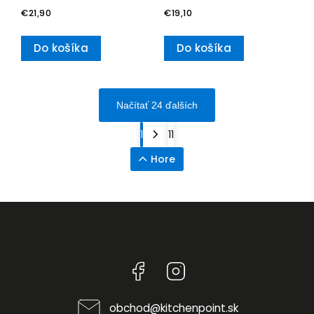
€21,90
€19,10
Do košíka
Do košíka
Načítať 24 ďalších
1
11
Hore
Facebook
Instagram
obchod
@
kitchenpoint.sk