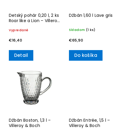
Detský pohár 0,20 l, 2 ks
Džbán 1,60 l Lave gris
Roar like a Lion – Villeroy
& Boch
Skladom
(1 ks)
Vypredané
€65,90
€16,40
Detail
Do košíka
Džbán Boston, 1,3 l –
Džbán Entrée, 1,5 l –
Villeroy & Boch
Villeroy & Boch