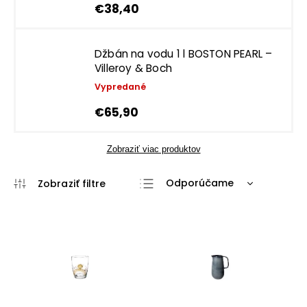
€38,40
Džbán na vodu 1 l BOSTON PEARL –
Villeroy & Boch
Vypredané
€65,90
Zobraziť viac produktov
Odporúčame
Najlacnejšie
Najdrahšie
Najpredávanejšie
Abecedne