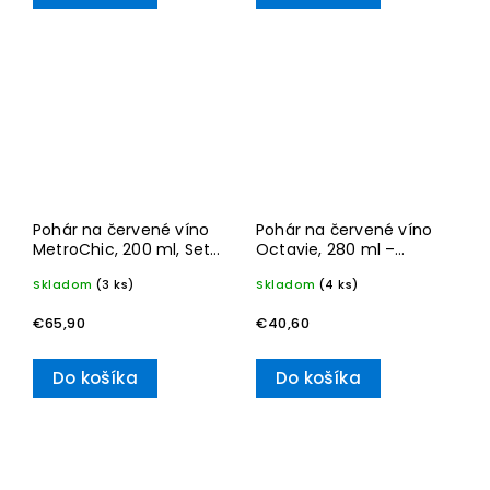
Pohár na červené víno
Pohár na červené víno
MetroChic, 200 ml, Set
Octavie, 280 ml –
2 ks – Villeroy & Boch
Villeroy & Boch
Skladom
(3 ks)
Skladom
(4 ks)
€65,90
€40,60
Do košíka
Do košíka