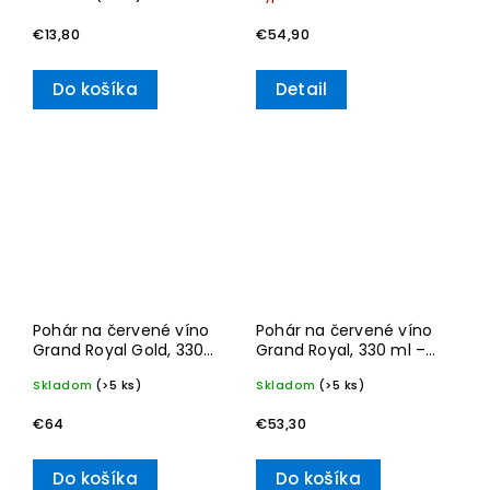
blanc
€13,80
€54,90
Do košíka
Detail
Pohár na červené víno
Pohár na červené víno
Grand Royal Gold, 330
Grand Royal, 330 ml –
ml – Villeroy & Boch
Villeroy & Boch
Skladom
(>5 ks)
Skladom
(>5 ks)
€64
€53,30
Do košíka
Do košíka