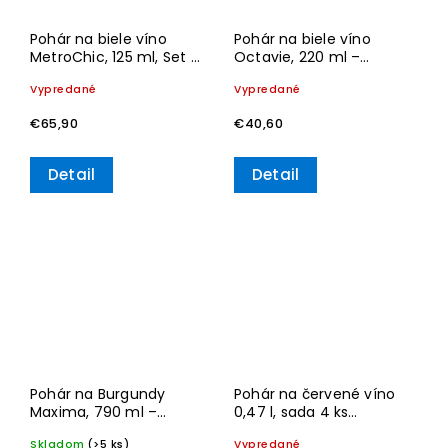
Pohár na biele víno
Pohár na biele víno
MetroChic, 125 ml, Set 2
Octavie, 220 ml –
ks – Villeroy & Boch
Villeroy & Boch
Vypredané
Vypredané
€65,90
€40,60
Detail
Detail
Pohár na Burgundy
Pohár na červené víno
Maxima, 790 ml –
0,47 l, sada 4 ks
Villeroy & Boch
Manufacture Rock
Skladom
(>5 ks)
Vypredané