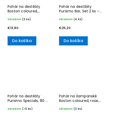
Pohár na destiláty
Pohár na destiláty
Boston coloured,
Purismo Bar, Set 2 ks –
smoke, 80 ml – Villeroy
Villeroy & Boch
Skladom
(3 ks)
Skladom
(4 ks)
& Boch
€13,80
€25,20
Do košíka
Do košíka
Pohár na destiláty
Pohár na šampanské
Purismo Specials, 80 ml
Boston coloured, rose,
– Villeroy & Boch
150 ml – Villeroy & Boch
Skladom
(>5 ks)
Skladom
(3 ks)