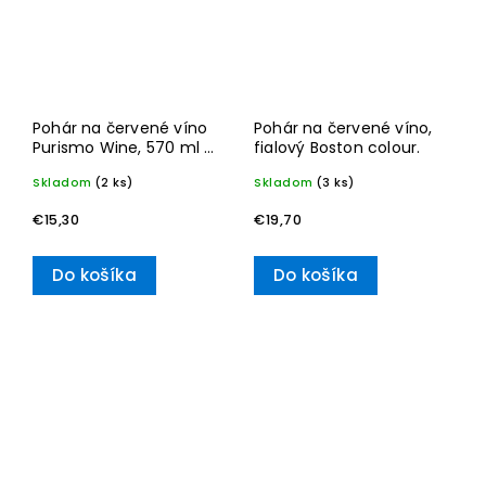
Pohár na červené víno
Pohár na červené víno,
Purismo Wine, 570 ml –
fialový Boston colour.
Villeroy & Boch
Skladom
(2 ks)
Skladom
(3 ks)
€15,30
€19,70
Do košíka
Do košíka