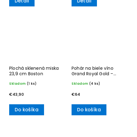
Detail
Detail
Plochá sklenená miska
Pohár na biele víno
23,9 cm Boston
Grand Royal Gold –
Villeroy & Boch
Skladom
(1 ks)
Skladom
(4 ks)
€43,90
€64
Do košíka
Do košíka