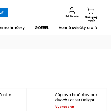
ať
Prihlásenie
Nákupný
košík
ermo hrnčeky
GOEBEL
Vonné sviečky a difuzéry
 Easter
Súprava hrnčekov pre
dvoch Easter Delight
)
Vypredané