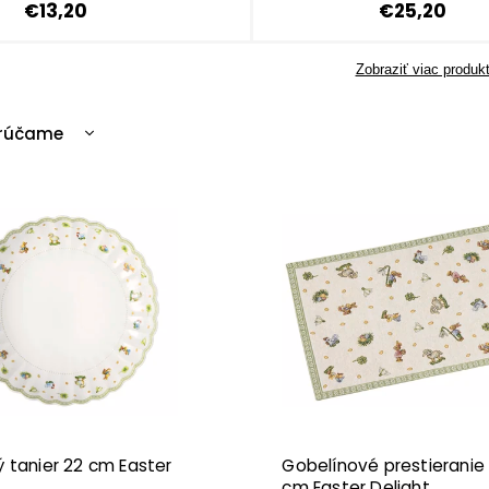
€13,20
€25,20
Zobraziť viac produk
rúčame
cnejšie
ahšie
edávanejšie
edne
 tanier 22 cm Easter
Gobelínové prestieranie 
cm Easter Delight