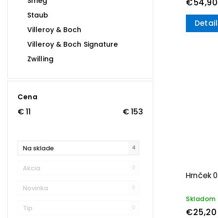
Smeg
€54,90
Staub
Detail
Villeroy & Boch
Villeroy & Boch Signature
Zwilling
Cena
€
11
€
153
Na sklade
4
Akcia
0
Hrnček 0
Novinka
0
Skladom
Tip
0
€25,20