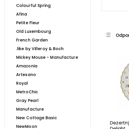
Colourful Spring
Afina
Petite Fleur
Old Luxembourg
Odpo
French Garden
Najla
.like by Villeroy & Boch
Najdr
Mickey Mouse - Manufacture
Najpr
Amazonia
Abec
Artesano
Royal
MetroChic
Gray Pearl
Manufacture
New Cottage Basic
Dezertný
NewMoon
Delight