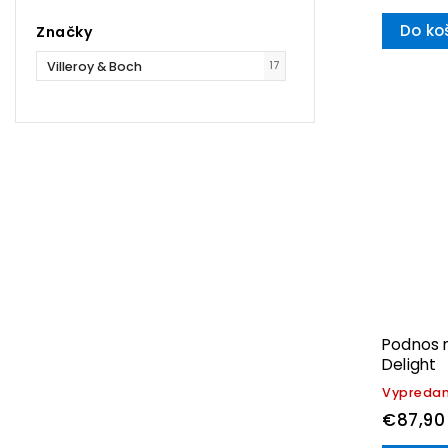
Do ko
Značky
Villeroy & Boch
17
Podnos n
Delight
Vypreda
€87,90