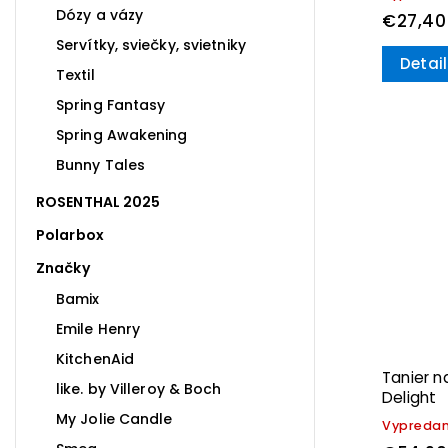
Dózy a vázy
€27,40
Servítky, sviečky, svietniky
Detail
Textil
Spring Fantasy
Spring Awakening
Bunny Tales
ROSENTHAL 2025
Polarbox
Značky
Bamix
Emile Henry
KitchenAid
Tanier n
like. by Villeroy & Boch
Delight
My Jolie Candle
Vypreda