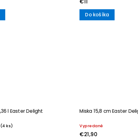
€11
Do košíka
,36 l Easter Delight
Miska 15,8 cm Easter Del
(4 ks)
Vypredané
€21,90