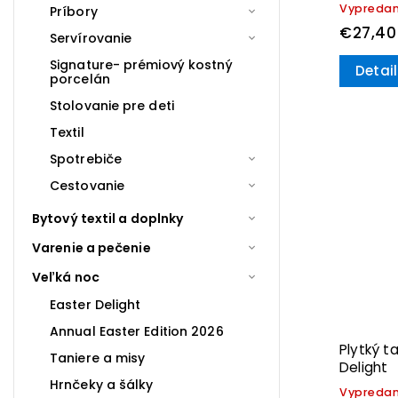
Vypreda
Príbory
€27,40
Servírovanie
Signature- prémiový kostný
Detail
porcelán
Stolovanie pre deti
Textil
Spotrebiče
Cestovanie
Bytový textil a doplnky
Varenie a pečenie
Veľká noc
Easter Delight
Annual Easter Edition 2026
Plytký t
Taniere a misy
Delight
Hrnčeky a šálky
Vypreda