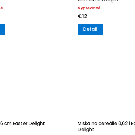
né
Vypredané
€12
Detail
,6 cm Easter Delight
Miska na cereálie 0,62 l E
Delight