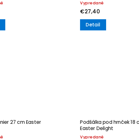
né
Vypredané
€27,40
Detail
anier 27 cm Easter
Podšálka pod hrnček 18 
Easter Delight
né
Vypredané