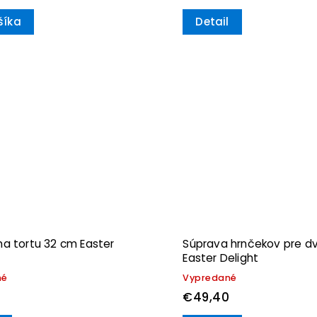
šíka
Detail
a tortu 32 cm Easter
Súprava hrnčekov pre d
Easter Delight
né
Vypredané
€49,40