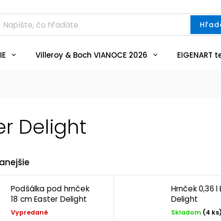
Hľad
IE
Villeroy & Boch VIANOCE 2026
EIGENART t
er Delight
anejšie
Podšálka pod hrnček
Hrnček 0,36 l
18 cm Easter Delight
Delight
Vypredané
Skladom
(4 ks