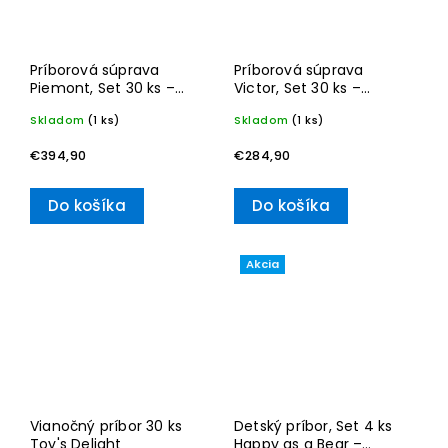
Príborová súprava
Príborová súprava
Piemont, Set 30 ks –
Victor, Set 30 ks –
Villeroy & Boch
Villeroy & Boch
Skladom
(1 ks)
Skladom
(1 ks)
€394,90
€284,90
Do košíka
Do košíka
Akcia
Vianočný príbor 30 ks
Detský príbor, Set 4 ks
Toy's Delight
Happy as a Bear –