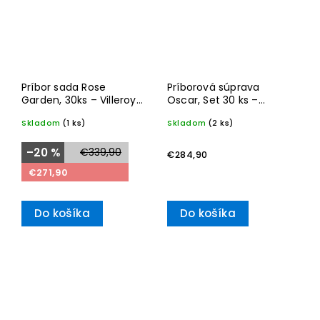
Príbor sada Rose
Príborová súprava
Garden, 30ks – Villeroy
Oscar, Set 30 ks –
& Boch
Villeroy & Boch
Skladom
(1 ks)
Skladom
(2 ks)
–20 %
€339,90
€284,90
€271,90
Do košíka
Do košíka