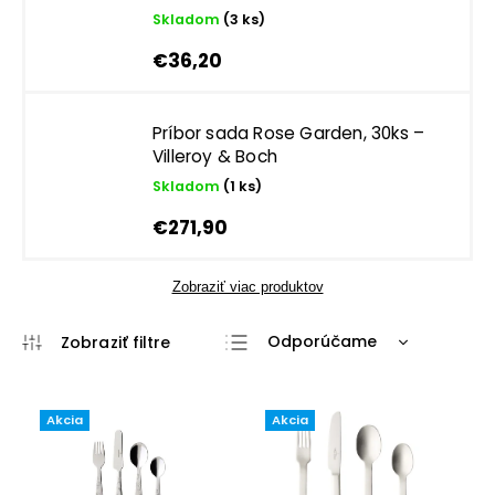
Skladom
(3 ks)
€36,20
Príbor sada Rose Garden, 30ks –
Villeroy & Boch
Skladom
(1 ks)
€271,90
Zobraziť viac produktov
Odporúčame
Najlacnejšie
Najdrahšie
Akcia
Akcia
Najpredávanejšie
Abecedne