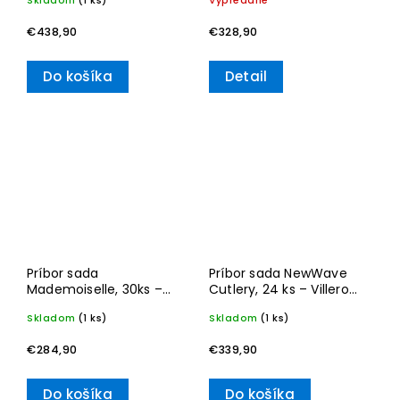
Skladom
(1 ks)
Vypredané
€438,90
€328,90
Do košíka
Detail
Príbor sada
Príbor sada NewWave
Mademoiselle, 30ks –
Cutlery, 24 ks – Villeroy
Villeroy & Boch
& Boch
Skladom
(1 ks)
Skladom
(1 ks)
€284,90
€339,90
Do košíka
Do košíka