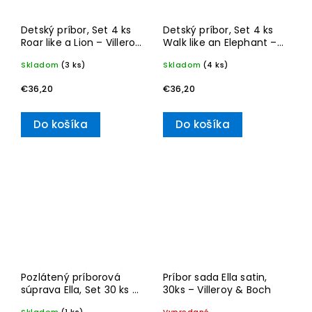
Detský príbor, Set 4 ks
Detský príbor, Set 4 ks
Roar like a Lion – Villeroy
Walk like an Elephant –
& Boch
Villeroy & Boch
Skladom
(3 ks)
Skladom
(4 ks)
€36,20
€36,20
Do košíka
Do košíka
Pozlátený príborová
Príbor sada Ella satin,
súprava Ella, Set 30 ks –
30ks – Villeroy & Boch
Villeroy & Boch