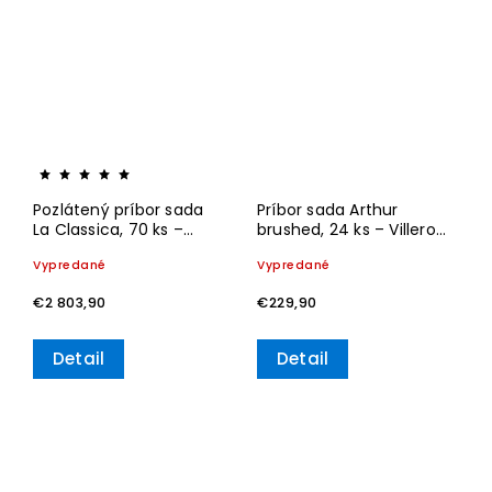
Pozlátený príbor sada
Príbor sada Arthur
La Classica, 70 ks –
brushed, 24 ks – Villeroy
Villeroy & Boch
& Boch
Vypredané
Vypredané
€2 803,90
€229,90
Detail
Detail