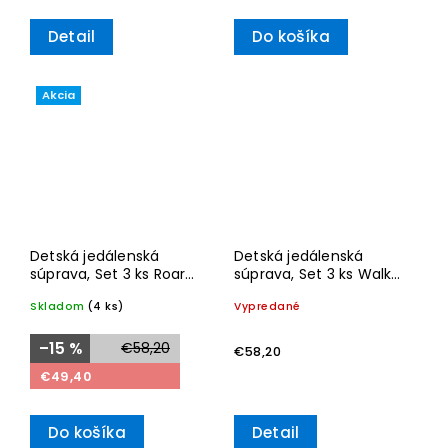
Detail
Do košíka
Akcia
Detská jedálenská
Detská jedálenská
súprava, Set 3 ks Roar
súprava, Set 3 ks Walk
like a Lion – Villeroy &
like an Elephant –
Skladom
(4 ks)
Vypredané
Boch
Villeroy & Boch
–15 %
€58,20
€58,20
€49,40
Do košíka
Detail