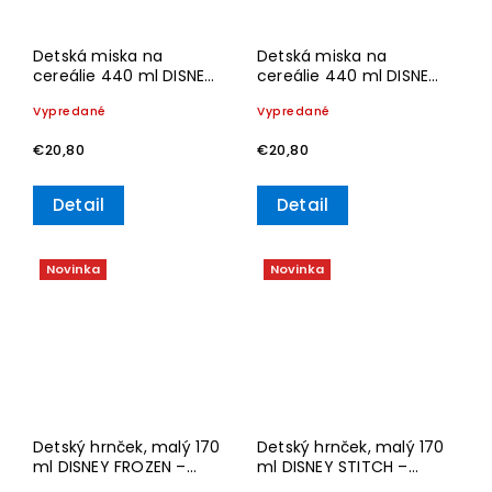
Detská miska na
Detská miska na
cereálie 440 ml DISNEY
cereálie 440 ml DISNEY
FROZEN – Villeroy &
STITCH – Villeroy & Boch
Vypredané
Vypredané
Boch
€20,80
€20,80
Detail
Detail
Novinka
Novinka
Detský hrnček, malý 170
Detský hrnček, malý 170
ml DISNEY FROZEN –
ml DISNEY STITCH –
Villeroy & Boch
Villeroy & Boch