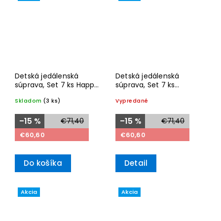
Detská jedálenská
Detská jedálenská
súprava, Set 7 ks Happy
súprava, Set 7 ks
as a Bear – Villeroy &
Hungry as a Bear –
Skladom
(3 ks)
Vypredané
Boch
Villeroy & Boch
–15 %
€71,40
–15 %
€71,40
€60,60
€60,60
Do košíka
Detail
Akcia
Akcia