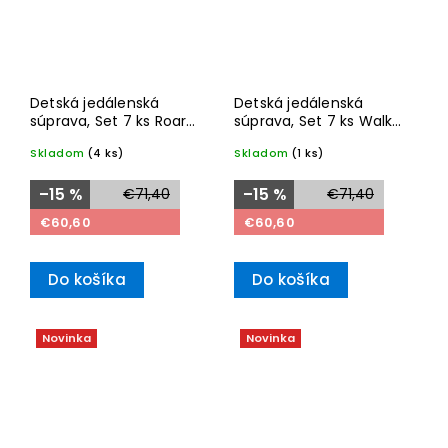
Detská jedálenská
Detská jedálenská
súprava, Set 7 ks Roar
súprava, Set 7 ks Walk
like a Lion – Villeroy &
like an Elephant –
Skladom
(4 ks)
Skladom
(1 ks)
Boch
Villeroy & Boch
–15 %
€71,40
–15 %
€71,40
€60,60
€60,60
Do košíka
Do košíka
Novinka
Novinka