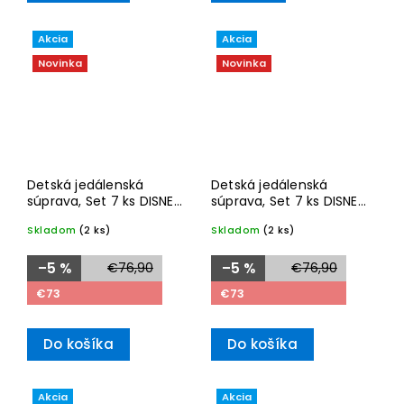
Akcia
Akcia
Novinka
Novinka
Detská jedálenská
Detská jedálenská
súprava, Set 7 ks DISNEY
súprava, Set 7 ks DISNEY
FROZEN – Villeroy &
STITCH – Villeroy & Boch
Skladom
(2 ks)
Skladom
(2 ks)
Boch
–5 %
€76,90
–5 %
€76,90
€73
€73
Do košíka
Do košíka
Akcia
Akcia