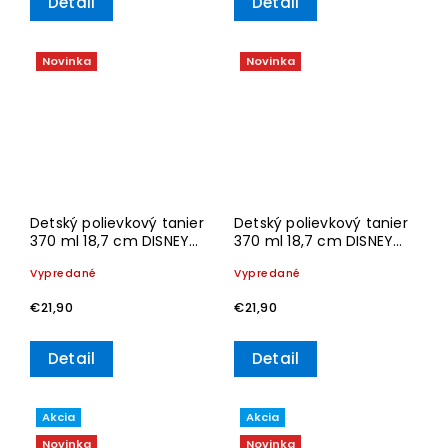
Detail
Detail
Novinka
Novinka
Detský polievkový tanier
Detský polievkový tanier
370 ml 18,7 cm DISNEY
370 ml 18,7 cm DISNEY
FROZEN – Villeroy &
STITCH – Villeroy & Boch
Vypredané
Vypredané
Boch
€21,90
€21,90
Detail
Detail
Akcia
Akcia
Novinka
Novinka