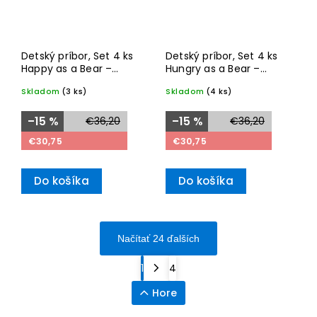
Detský príbor, Set 4 ks
Detský príbor, Set 4 ks
Happy as a Bear –
Hungry as a Bear –
Villeroy & Boch
Villeroy & Boch
Skladom
(3 ks)
Skladom
(4 ks)
–15 %
€36,20
–15 %
€36,20
€30,75
€30,75
Do košíka
Do košíka
Načítať 24 ďalších
1
4
Hore