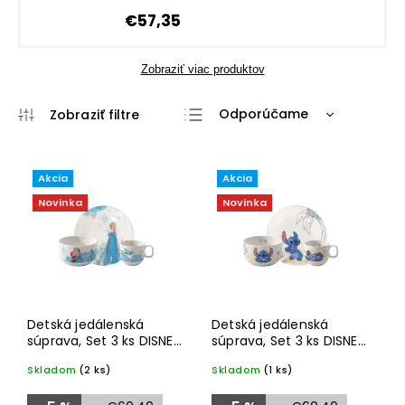
€57,35
Zobraziť viac produktov
Odporúčame
Najlacnejšie
Najdrahšie
Akcia
Akcia
Najpredávanejšie
Novinka
Novinka
Abecedne
Detská jedálenská
Detská jedálenská
súprava, Set 3 ks DISNEY
súprava, Set 3 ks DISNEY
FROZEN – Villeroy &
STITCH – Villeroy & Boch
Skladom
(2 ks)
Skladom
(1 ks)
Boch