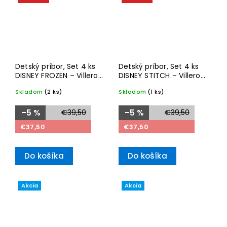
Detský príbor, Set 4 ks
Detský príbor, Set 4 ks
DISNEY FROZEN – Villeroy
DISNEY STITCH – Villeroy
& Boch
& Boch
Skladom
(2 ks)
Skladom
(1 ks)
–5 %
€39,50
–5 %
€39,50
€37,50
€37,50
Do košíka
Do košíka
Akcia
Akcia