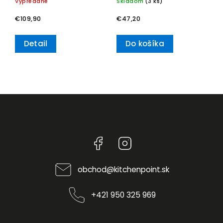
Vypredané
Skladom
(3 ks)
Villeroy & Boch
Delight
€109,90
€47,20
Detail
Do košíka
Facebook
Instagram
obchod
@
kitchenpoint.sk
+421 950 325 969