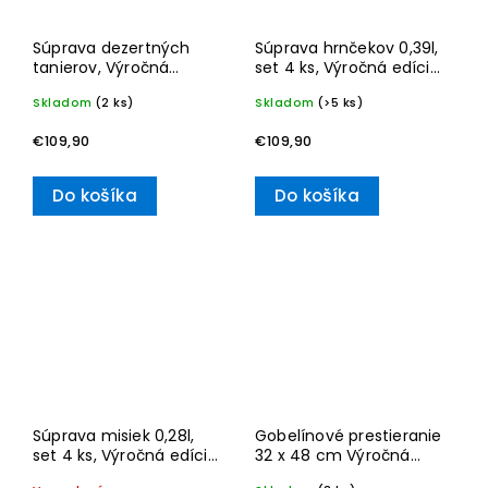
Súprava dezertných
Súprava hrnčekov 0,39l,
tanierov, Výročná
set 4 ks, Výročná edícia
edícia, set 4 ks Toy's
15 rokov, Toy's Delight–
Skladom
(2 ks)
Skladom
(>5 ks)
Delight– Villeroy & Boch
Villeroy & Boch
€109,90
€109,90
Do košíka
Do košíka
Súprava misiek 0,28l,
Gobelínové prestieranie
set 4 ks, Výročná edícia
32 x 48 cm Výročná
15 rokov, Toy's Delight–
edícia, set 4 ks Toy's