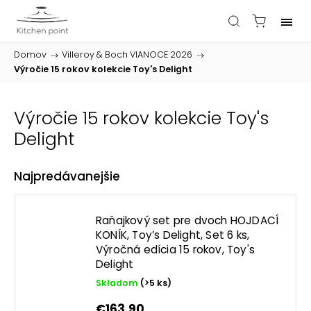
Domov
/
Villeroy & Boch VIANOCE 2026
/
Výročie 15 rokov kolekcie Toy's Delight
Výročie 15 rokov kolekcie Toy's
Delight
Najpredávanejšie
Raňajkový set pre dvoch HOJDACÍ
KONÍK, Toy’s Delight, Set 6 ks,
Výročná edícia 15 rokov, Toy's
Delight
Skladom
(>5 ks)
€163,90