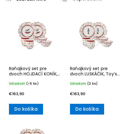
Najlacnejšie
Najdrahšie
Najpredávanejšie
Abecedne
Raňajkový set pre
Raňajkový set pre
dvoch HOJDACÍ KONÍK,
dvoch LUSKÁČIK, Toy’s
Toy’s Delight, Set 6 ks,
Delight, Set 6 ks,
Skladom
(>5 ks)
Skladom
(2 ks)
Výročná edícia 15 rokov,
Výročná edícia 15 rokov,
Toy's Delight
Toy's Delight
€163,90
€163,90
Do košíka
Do košíka