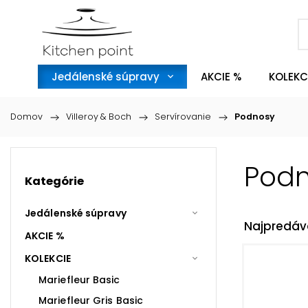
Jedálenské súpravy
AKCIE %
KOLEKC
Domov
/
Villeroy & Boch
/
Servírovanie
/
Podnosy
Pod
Kategórie
Jedálenské súpravy
Najpredáv
AKCIE %
KOLEKCIE
Mariefleur Basic
Mariefleur Gris Basic