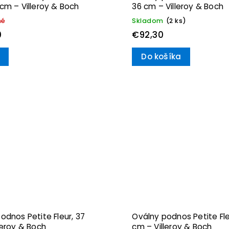
cm – Villeroy & Boch
36 cm – Villeroy & Boch
né
Skladom
(2 ks)
0
€92,30
Do košíka
odnos Petite Fleur, 37
Oválny podnos Petite Fle
leroy & Boch
cm – Villeroy & Boch