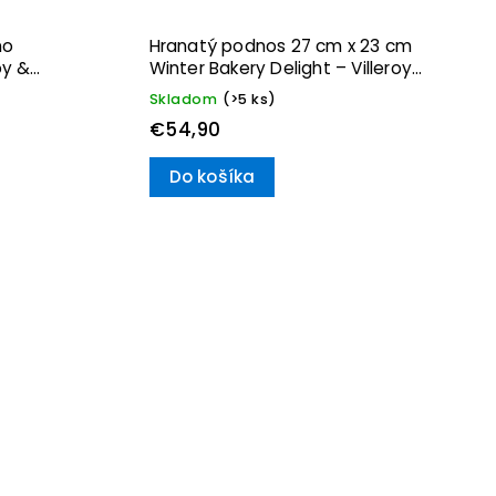
no
Hranatý podnos 27 cm x 23 cm
oy &
Winter Bakery Delight – Villeroy
& Boch
Skladom
(>5 ks)
€54,90
Do košíka