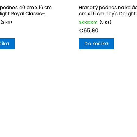
 podnos 40 cm x 16 cm
Hranatý podnos na kolá
light Royal Classic–
cm x 16 cm Toy's Delight
 & Boch
Villeroy & Boch
(2 ks)
Skladom
(5 ks)
€65,90
šíka
Do košíka