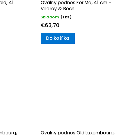
ld, 41
Oválny podnos For Me, 41 cm –
Villeroy & Boch
Skladom
(1 ks)
€63,70
Do košíka
mbourg,
Oválny podnos Old Luxembourg,