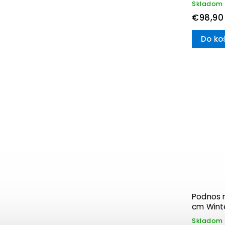
Skladom
€98,90
Do ko
Podnos n
cm Winte
Villeroy
Skladom