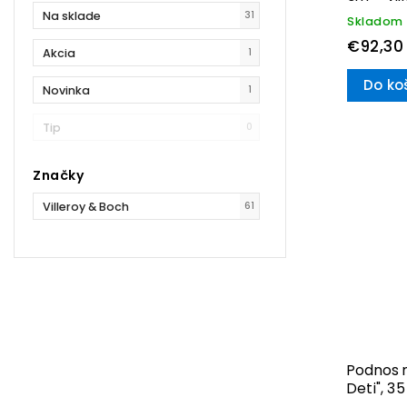
Na sklade
31
Skladom
€92,30
Akcia
1
Do ko
Novinka
1
Tip
0
Značky
Villeroy & Boch
61
Podnos n
Deti", 3
Fantasy–