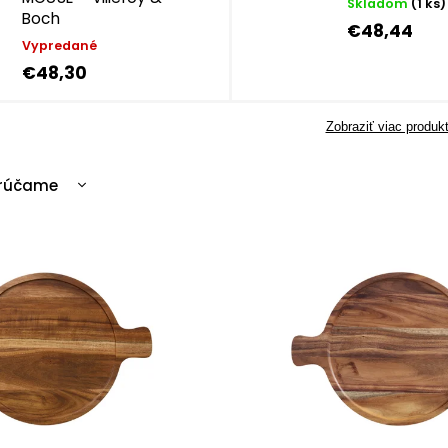
Skladom
(1 ks)
Boch
€48,44
Vypredané
€48,30
Zobraziť viac produk
rúčame
cnejšie
ahšie
edávanejšie
edne