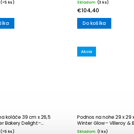
(>5 ks)
Skladom
(3 ks)
Boch
€104,40
šíka
Do košíka
Akcia
a koláče 39 cm x 26,5
Podnos na nohe 29 x 29 x
r Bakery Delight–
Winter Glow– Villeroy & 
 & Boch
(>5 ks)
Skladom
(1 ks)