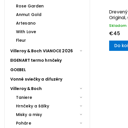
Rose Garden
Drevený
Anmut Gold
Original,
Boch
Artesano
Skladom
With Love
€45
Fleur
Do ko
Villeroy & Boch VIANOCE 2026
EIGENART termo hrnčeky
GOEBEL
Vonné sviečky a difuzéry
Villeroy & Boch
Taniere
Hrnčeky a šálky
Misky a misy
Poháre