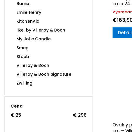
Bamix
cm x 24 
Emile Henry
Vypreda
€163,9
KitchenAid
like. by Villeroy & Boch
Detail
My Jolie Candle
Smeg
Staub
Villeroy & Boch
Villeroy & Boch Signature
Zwilling
Cena
€
25
€
296
Oválny p
cm – Vil