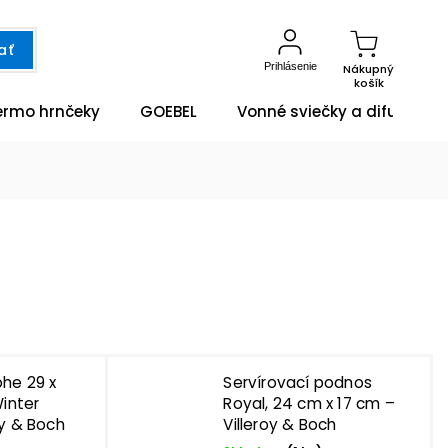
ať
Prihlásenie
Nákupný
košík
ermo hrnčeky
GOEBEL
Vonné sviečky a difuzéry
he 29 x
Servírovací podnos
Winter
Royal, 24 cm x 17 cm –
oy & Boch
Villeroy & Boch