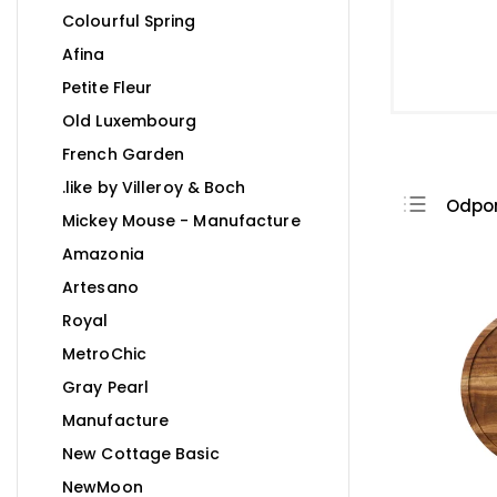
Colourful Spring
Afina
Petite Fleur
Old Luxembourg
French Garden
.like by Villeroy & Boch
Odpo
Mickey Mouse - Manufacture
Najla
Amazonia
Najdr
Artesano
Najpr
Royal
Abec
MetroChic
Gray Pearl
Manufacture
New Cottage Basic
NewMoon