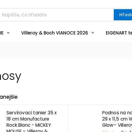
Hľad
IE
Villeroy & Boch VIANOCE 2026
EIGENART t
nosy
anejšie
Servírovací tanier 35 x
Podnos na no
18 cm Manufacture
29 x 11,5 cm 
Rock Blanc - MICKEY
Glow– Viller
MOUSE – Villeroy &