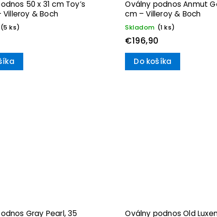
odnos 50 x 31 cm Toy’s
Oválny podnos Anmut Go
– Villeroy & Boch
cm – Villeroy & Boch
(5 ks)
Skladom
(1 ks)
0
€196,90
šíka
Do košíka
odnos Gray Pearl, 35
Oválny podnos Old Luxe