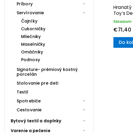
Príbory
Hranatý
Servírovanie
Toy’s De
Villeroy
Čajníky
Skladom
Cukorničky
€71,40
Mliečniky
Do ko
Maselničky
Omáčniky
Podnosy
Signature- prémiový kostný
porcelán
Stolovanie pre deti
Textil
Spotrebiče
Cestovanie
Bytový textil a doplnky
Varenie a pečenie