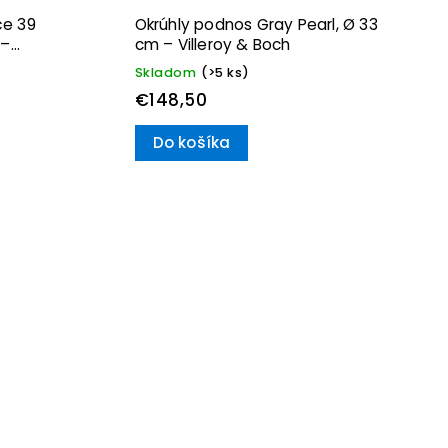
če 39
Okrúhly podnos Gray Pearl, Ø 33
 –
cm – Villeroy & Boch
Skladom
(>5 ks)
€148,50
Do košíka