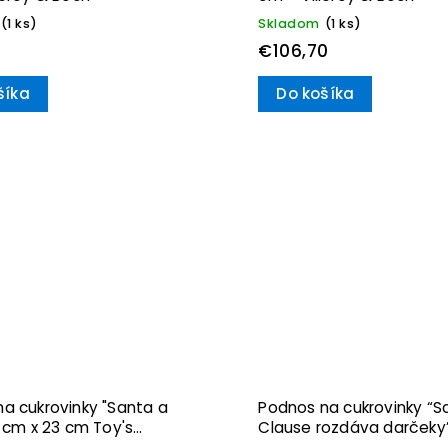
(1 ks)
Skladom
(1 ks)
€106,70
šíka
Do košíka
a cukrovinky "Santa a
Podnos na cukrovinky “S
5 cm x 23 cm Toy's
Clause rozdáva darčeky”
 Villeroy & Boch
cm Toy’s Fantasy– Viller