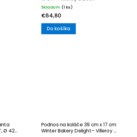
Skladom
(1 ks)
€64,80
Do košíka
anta
Podnos na koláče 39 cm x 17 cm
, Ø 42
Winter Bakery Delight– Villeroy &
oy &
Boch