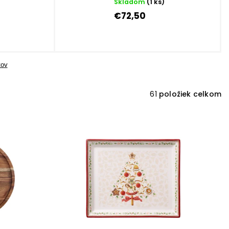
Skladom
(1 ks)
€72,50
tov
61
položiek celkom