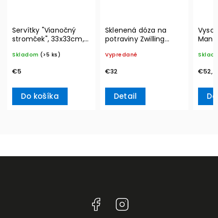
Servítky "Vianočný
Sklenená dóza na
Vysok
stromček", 33x33cm,
potraviny Zwilling
Manuf
20ks Winter Specials
Vacuum L, 2l
blanc,
Skladom
(>5 ks)
Vypredané
Sklad
L– Villeroy & Boch
& Bo
€5
€32
€52,7
Do košíka
Detail
Do
Facebook
Instagram