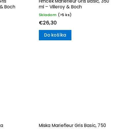
Gris
Hrnček Mariefleur Gris Basic, 350
 & Boch
ml – Villeroy & Boch
Skladom
(>5 ks)
€26,30
Do košíka
ka
Miska Mariefleur Gris Basic, 750