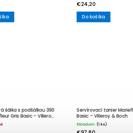
€24,20
šíka
Do košíka
á šálka s podšálkou 390
Servírovací tanier Mariefl
leur Gris Basic – Villeroy
Basic – Villeroy & Boch
né
Skladom
(1 ks)
€97,80