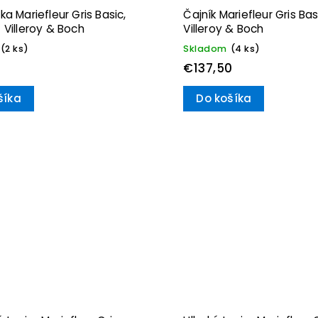
ka Mariefleur Gris Basic,
Čajník Mariefleur Gris Basi
 Villeroy & Boch
Villeroy & Boch
(2 ks)
Skladom
(4 ks)
€137,50
šíka
Do košíka