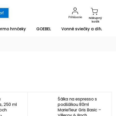
ať
Prihlásenie
Nákupný
košík
ermo hrnčeky
GOEBEL
Vonné sviečky a difuzéry
u
Šálka na espresso s
is, 250 ml
podšálkou 80ml
Boch
Mariefleur Gris Basic –
Villeroy & Boch