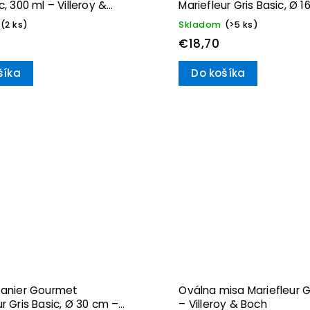
c, 300 ml – Villeroy &
Mariefleur Gris Basic, Ø 1
Villeroy & Boch
(2 ks)
Skladom
(>5 ks)
€18,70
šíka
Do košíka
tanier Gourmet
Oválna misa Mariefleur G
ur Gris Basic, Ø 30 cm –
– Villeroy & Boch