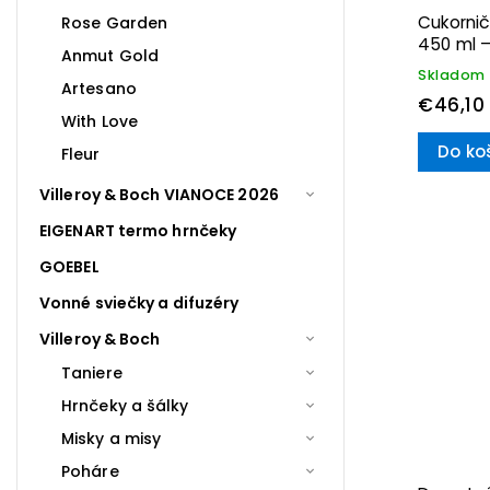
Cukornič
Rose Garden
450 ml –
Anmut Gold
Skladom
Artesano
€46,10
With Love
Do ko
Fleur
Villeroy & Boch VIANOCE 2026
EIGENART termo hrnčeky
GOEBEL
Vonné sviečky a difuzéry
Villeroy & Boch
Taniere
Hrnčeky a šálky
Misky a misy
Poháre