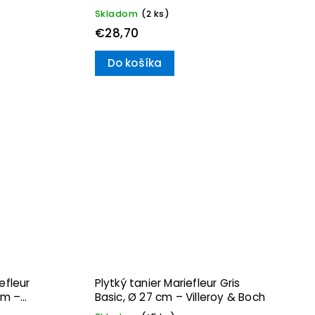
Villeroy & Boch
Skladom
(2 ks)
€28,70
Do košíka
efleur
Plytký tanier Mariefleur Gris
cm –
Basic, Ø 27 cm – Villeroy & Boch