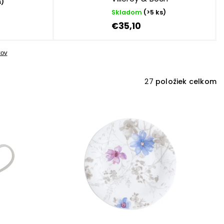
s)
Skladom
(>5 ks)
€35,10
tov
27
položiek celkom