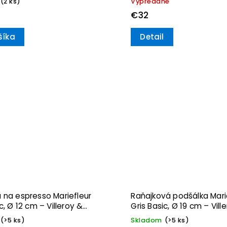
(2 ks)
Vypredané
€32
šíka
Detail
 na espresso Mariefleur
Raňajková podšálka Mari
c, Ø 12 cm – Villeroy &
Gris Basic, Ø 19 cm – Vill
Boch
(>5 ks)
Skladom
(>5 ks)