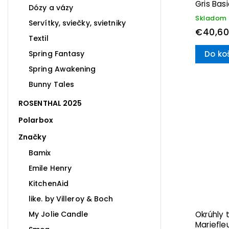
Gris Basi
Dózy a vázy
Boch
Skladom
Servítky, sviečky, svietniky
€40,60
Textil
Spring Fantasy
Do ko
Spring Awakening
Bunny Tales
ROSENTHAL 2025
Polarbox
Značky
Bamix
Emile Henry
KitchenAid
like. by Villeroy & Boch
My Jolie Candle
Okrúhly 
Mariefle