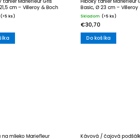
 tanier Mariefleur Gris
Hlboký tanier Mariefleur 
 21,5 cm – Villeroy & Boch
Basic, Ø 23 cm – Villeroy
(>5 ks)
Skladom
(>5 ks)
€30,70
šíka
Do košíka
 na mlieko Mariefleur
Kávová / čajová podšál