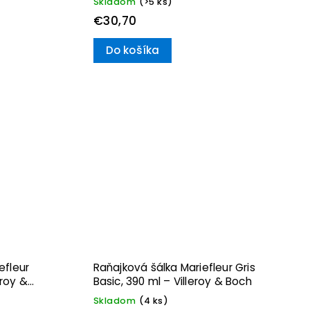
Skladom
(>5 ks)
€30,70
Do košíka
efleur
Raňajková šálka Mariefleur Gris
eroy &
Basic, 390 ml – Villeroy & Boch
Skladom
(4 ks)