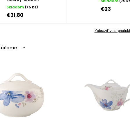
Skladom
(>5 k
Skladom
(>5 ks)
€23
€31,80
Zobraziť viac produk
rúčame
cnejšie
ahšie
edávanejšie
edne