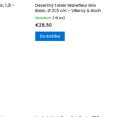
c, 1,2l –
Dezertný tanier Mariefleur Gris
Basic, Ø 21,5 cm – Villeroy & Boch
Skladom
(>5 ks)
€28,50
Do košíka