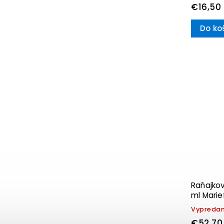
€16,50
Do ko
Raňajkov
ml Marief
& Boch
Vypreda
€52,70