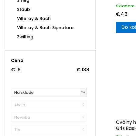
Smeg
Villeroy
Skladom
Staub
€45
Villeroy & Boch
Do ko
Villeroy & Boch Signature
Zwilling
Cena
€
16
€
138
Na sklade
24
Akcia
0
Novinka
0
Oválny h
Gris Basi
Tip
0
Boch