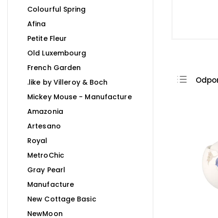
Colourful Spring
Afina
Petite Fleur
Old Luxembourg
French Garden
Odpo
.like by Villeroy & Boch
Najla
Mickey Mouse - Manufacture
Najdr
Amazonia
Artesano
Najpr
Royal
Abec
MetroChic
Gray Pearl
Manufacture
New Cottage Basic
NewMoon