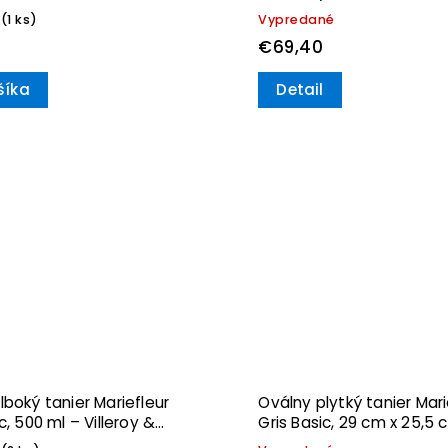
 & Boch
(1 ks)
Vypredané
€69,40
šíka
Detail
lboký tanier Mariefleur
Oválny plytký tanier Mari
c, 500 ml – Villeroy &
Gris Basic, 29 cm x 25,5 
Villeroy & Boch