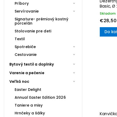
Dezertný
Príbory
Basic, Ø
Servírovanie
Skladom
Signature- prémiový kostný
€28,50
porcelán
Stolovanie pre deti
Do ko
Textil
Spotrebiče
Cestovanie
Bytový textil a doplnky
Varenie a pečenie
Veľká noc
Easter Delight
Annual Easter Edition 2026
Taniere a misy
Hrnčeky a šálky
Kanvička