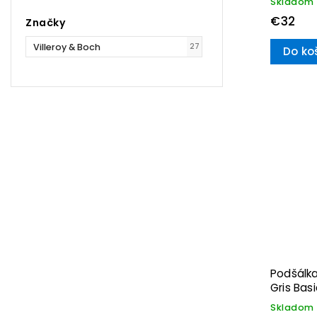
Skladom
€32
Značky
Villeroy & Boch
27
Do ko
Podšálka
Gris Basi
Boch
Skladom