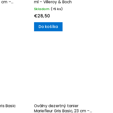
6 cm –
ml – Villeroy & Boch
Skladom
(>5 ks)
€28,50
Do košíka
ris Basic
Oválny dezertný tanier
Mariefleur Gris Basic, 23 cm –