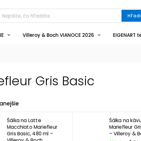
Hľad
IE
Villeroy & Boch VIANOCE 2026
EIGENART t
efleur Gris Basic
anejšie
Šálka na Latte
Šálka na káv
Macchiato Mariefleur
Mariefleur Gr
Gris Basic, 480 ml –
– Villeroy & 
Villeroy & Boch