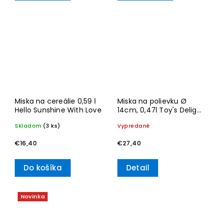
Miska na cereálie 0,59 l
Miska na polievku Ø
Hello Sunshine With Love
14cm, 0,47l Toy's Delight
Specials– Villeroy & Boch
Skladom
(3 ks)
Vypredané
€16,40
€27,40
Do košíka
Detail
Novinka