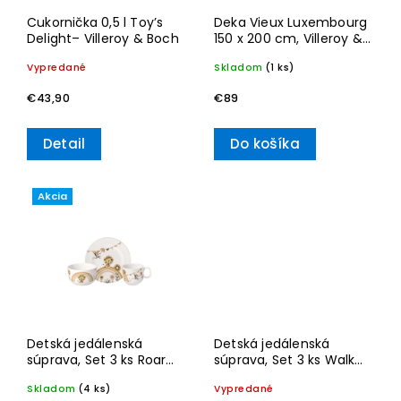
Cukornička 0,5 l Toy’s
Deka Vieux Luxembourg
Delight– Villeroy & Boch
150 x 200 cm, Villeroy &
Boch
Vypredané
Skladom
(1 ks)
€43,90
€89
Detail
Do košíka
Akcia
Detská jedálenská
Detská jedálenská
súprava, Set 3 ks Roar
súprava, Set 3 ks Walk
like a Lion – Villeroy &
like an Elephant –
Skladom
(4 ks)
Vypredané
Boch
Villeroy & Boch