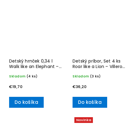
Detský hrnček 0,34 l
Detský príbor, Set 4 ks
Walk like an Elephant –
Roar like a Lion – Villeroy
Villeroy & Boch
& Boch
Skladom
(4 ks)
Skladom
(3 ks)
€19,70
€36,20
Do košíka
Do košíka
Novinka