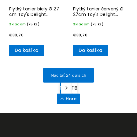
Plytký tanier biely Ø 27
Plytký tanier červený Ø
cm Toy's Delight
27cm Toy's Delight
Specials– Villeroy & Boch
Specials– Villeroy & Boch
Skladom
(>5 ks)
Skladom
(>5 ks)
€30,70
€30,70
Do košíka
Do košíka
Načítať 24 ďalších
1
118
Hore