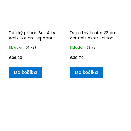
Detský príbor, Set 4 ks
Dezertný tanier 22 cm ,
Walk like an Elephant –
Annual Easter Edition
Villeroy & Boch
2026
Skladom
(4 ks)
Skladom
(3 ks)
€36,20
€30,70
Do košíka
Do košíka