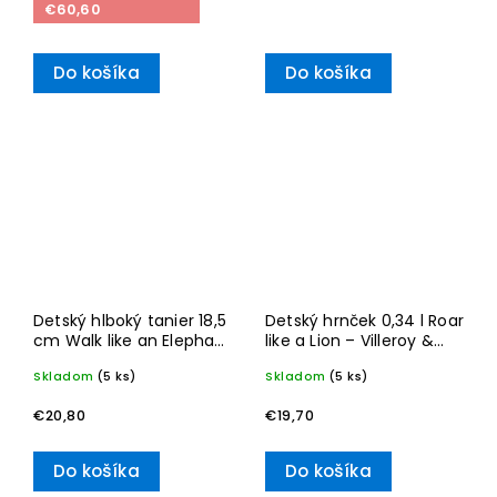
€60,60
Do košíka
Do košíka
Detský hlboký tanier 18,5
Detský hrnček 0,34 l Roar
cm Walk like an Elephant
like a Lion – Villeroy &
– Villeroy & Boch
Boch
Skladom
(5 ks)
Skladom
(5 ks)
€20,80
€19,70
Do košíka
Do košíka