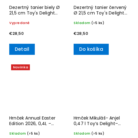
Dezertný tanier biely Ø
Dezertný tanier červený
21,5 cm Toy's Delight
Ø 21,5 cm Toy's Delight–
Specials– Villeroy & Boch
Villeroy & Boch
Vypredané
Skladom
(>5 ks)
€28,50
€28,50
Detail
Do košíka
Novinka
Hrnček Annual Easter
Hrnček Mikuláš- Anjel
Edition 2026, 0,4L –
0,47 l Toy’s Delight–
Villeroy & Boch
Villeroy & Boch
Skladom
(>5 ks)
Skladom
(>5 ks)