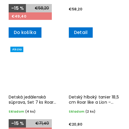
–15 %
€58,20
€58,20
€49,40
Do košíka
Detail
Akcia
Detská jedálenská
Detský hlboký tanier 18,5
súprava, Set 7 ks Roar
cm Roar like a Lion –
like a Lion – Villeroy &
Villeroy & Boch
Skladom
(4 ks)
Skladom
(2 ks)
Boch
–15 %
€71,40
€20,80