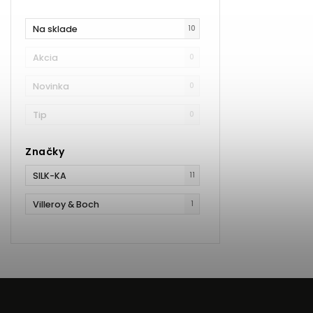
Na sklade
10
Akcia
0
Novinka
0
Tip
0
Značky
SILK-KA
11
Villeroy & Boch
1