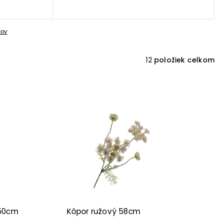
tov
12
položiek celkom
 50cm
Kôpor ružový 58cm