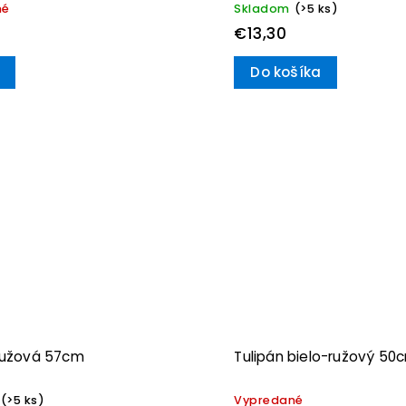
né
Skladom
(>5 ks)
€13,30
Do košíka
 ružová 57cm
Tulipán bielo-ružový 50
(>5 ks)
Vypredané