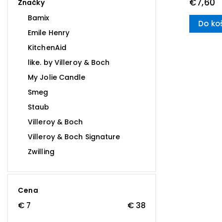
€7,60
Značky
Bamix
Do ko
Emile Henry
KitchenAid
like. by Villeroy & Boch
My Jolie Candle
Smeg
Staub
Villeroy & Boch
Villeroy & Boch Signature
Zwilling
Cena
€
7
€
38