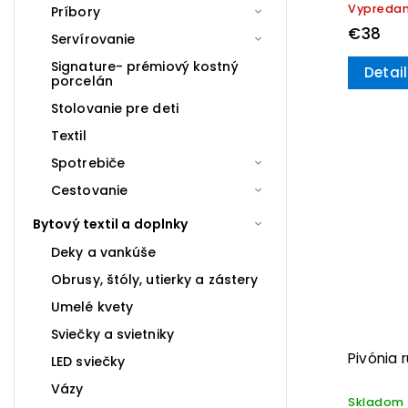
Vypreda
Príbory
€38
Servírovanie
Signature- prémiový kostný
Detail
porcelán
Stolovanie pre deti
Textil
Spotrebiče
Cestovanie
Bytový textil a doplnky
Deky a vankúše
Obrusy, štóly, utierky a zástery
Umelé kvety
Sviečky a svietniky
Pivónia
LED sviečky
Vázy
Skladom