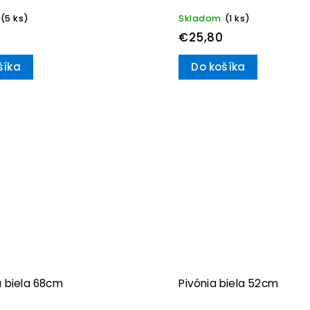
(5 ks)
Skladom
(1 ks)
€25,80
šíka
Do košíka
a biela 68cm
Pivónia biela 52cm