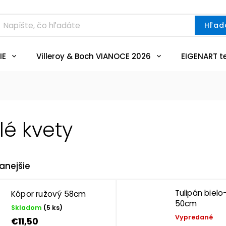
Hľad
IE
Villeroy & Boch VIANOCE 2026
EIGENART t
é kvety
anejšie
Tulipán bielo
Kôpor ružový 58cm
50cm
Skladom
(5 ks)
Vypredané
€11,50