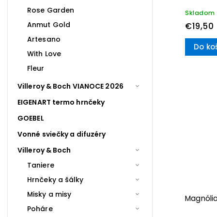
Rose Garden
Skladom
Anmut Gold
€19,50
Artesano
Do ko
With Love
Fleur
Villeroy & Boch VIANOCE 2026
EIGENART termo hrnčeky
GOEBEL
Vonné sviečky a difuzéry
Villeroy & Boch
Taniere
Hrnčeky a šálky
Misky a misy
Magnóli
Poháre