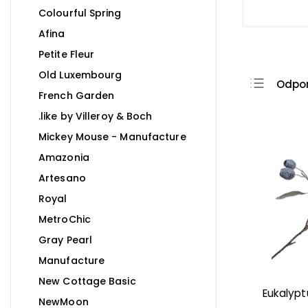
Colourful Spring
Afina
Petite Fleur
Old Luxembourg
Odpo
French Garden
Najla
.like by Villeroy & Boch
Najdr
Mickey Mouse - Manufacture
Najpr
Amazonia
Abec
Artesano
Royal
MetroChic
Gray Pearl
Manufacture
New Cottage Basic
Eukalyp
NewMoon