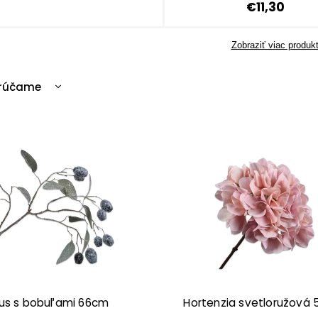
€11,30
Zobraziť viac produk
rúčame
cnejšie
ahšie
edávanejšie
edne
tus s bobuľami 66cm
Hortenzia svetloružová