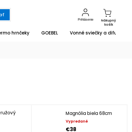
ať
Prihlásenie
Nákupný
košík
ermo hrnčeky
GOEBEL
Vonné sviečky a difuzéry
-ružový
Magnólia biela 68cm
Vypredané
€38