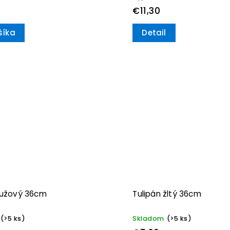
€11,30
šíka
Detail
 ružový 36cm
Tulipán žltý 36cm
(>5 ks)
Skladom
(>5 ks)