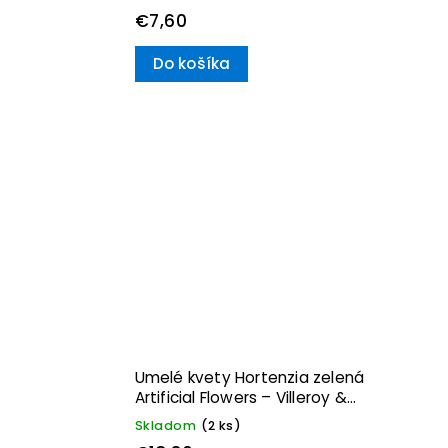
€7,60
Do košíka
Umelé kvety Hortenzia zelená
Artificial Flowers – Villeroy &
Boch
Skladom
(2 ks)