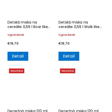
Detská miska na
Detská miska na
cereálie 0,59 l Roar like
cereálie 0,59 l Walk like
a Lion – Villeroy & Boch
an Elephant – Villeroy &
Vypredané
Vypredané
Boch
€19,70
€19,70
Detail
Detail
Novinka
Novinka
Dezertná miska 120 ml
Dezertná miska 120 ml