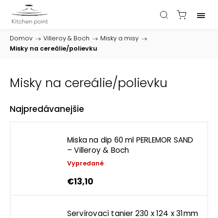
Domov
/
Villeroy & Boch
/
Misky a misy
/
Misky na cereálie/polievku
Misky na cereálie/polievku
Najpredávanejšie
Miska na dip 60 ml PERLEMOR SAND
– Villeroy & Boch
Vypredané
€13,10
Servírovací tanier 230 x 124 x 31mm