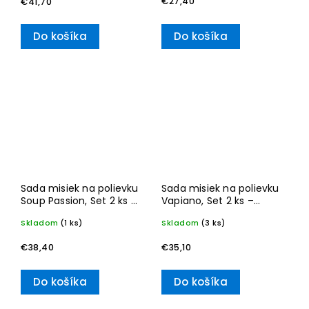
€27,40
€41,70
Do košíka
Do košíka
Sada misiek na polievku
Sada misiek na polievku
Soup Passion, Set 2 ks –
Vapiano, Set 2 ks –
Villeroy & Boch
Villeroy & Boch
Skladom
(1 ks)
Skladom
(3 ks)
€38,40
€35,10
Do košíka
Do košíka