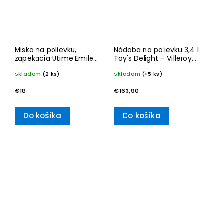
Miska na polievku,
Nádoba na polievku 3,4 l
zapekacia Utime Emile
Toy's Delight – Villeroy
Henry, modrá Calanque
& Boch
Skladom
(2 ks)
Skladom
(>5 ks)
550 ml
€18
€163,90
Do košíka
Do košíka