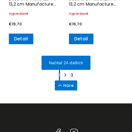
13,2 cm Manufacture
13,2 cm Manufacture
Rock - MICKEY MOUSE –
Rock Blanc - MICKEY
Vypredané
Vypredané
Villeroy & Boch
MOUSE – Villeroy & Boch
€19,70
€19,70
Detail
Detail
Načítať 24 ďalších
1
3
Hore
Facebook
Instagram