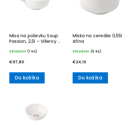
Abecedne
Misa na polievku Soup
Miska na cereálie 0,55l
Passion, 2,5l – Villeroy &
Afina
Boch
Skladom
(1 ks)
Skladom
(5 ks)
€97,80
€24,10
Do košíka
Do košíka