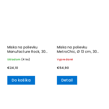
Miska na polievku
Miska na polievku
Manufacture Rock, 300
MetroChic, Ø 13 cm, 300
ml – Villeroy & Boch
ml – Villeroy & Boch
Skladom
(4 ks)
Vypredané
€24,10
€54,90
Do košíka
Detail