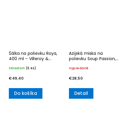
Šálka na polievku Roya,
Azijská miska na
400 ml – Villeroy &
polievku Soup Passion,
Boch
Ø 20 cm, 1,4l – Villeroy
Skladom
(5 ks)
Vypredané
& Boch
€49,40
€28,50
Do košíka
Detail