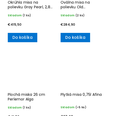
Okrúhla misa na
Oválna misa na
polievku Gray Pearl, 2,8l
polievku Old
– Villeroy & Boch
Luxembourg, 2,7 l –
Skladom
(1 ks)
Skladom
(2 ks)
Villeroy & Boch
€415,50
€284,90
Do košíka
Do košíka
Plochá miska 26 cm
Plytká misa 0,75l Afina
Perlemor Alga
Skladom
(>5 ks)
Skladom
(1 ks)