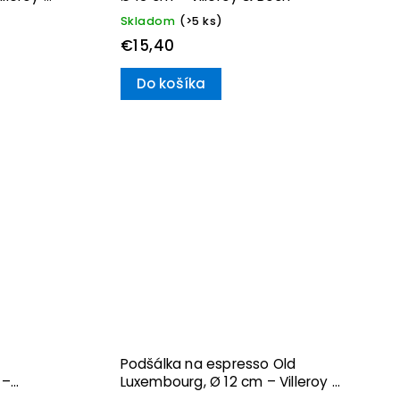
Skladom
(>5 ks)
€15,40
Do košíka
Podšálka na espresso Old
 –
Luxembourg, Ø 12 cm – Villeroy &
Boch