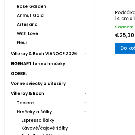
Rose Garden
Podšálk
Anmut Gold
14 cm x 
Artesano
Skladom
With Love
€25,30
Fleur
Do ko
Villeroy & Boch VIANOCE 2026
EIGENART termo hrnčeky
GOEBEL
Vonné sviečky a difuzéry
Villeroy & Boch
Taniere
Hrnčeky a šálky
Espresso šálky
Kávové/čajové šálky