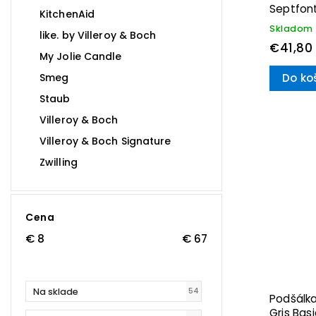
Septfont
KitchenAid
& Boch
Skladom
like. by Villeroy & Boch
€41,80
My Jolie Candle
Smeg
Do ko
Staub
Villeroy & Boch
Villeroy & Boch Signature
Zwilling
Cena
€
8
€
67
Na sklade
54
Podšálka
Gris Basi