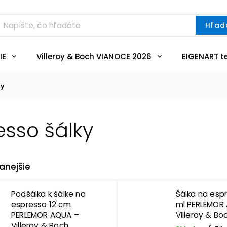
Hľad
IE
Villeroy & Boch VIANOCE 2026
EIGENART t
ky
esso šálky
anejšie
Podšálka k šálke na
Šálka na esp
espresso 12 cm
ml PERLEMOR
PERLEMOR AQUA –
Villeroy & Bo
Villeroy & Boch