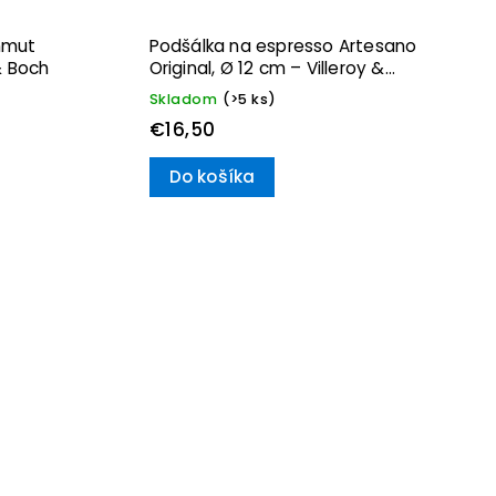
nmut
Podšálka na espresso Artesano
& Boch
Original, Ø 12 cm – Villeroy &
Boch
Skladom
(>5 ks)
€16,50
Do košíka