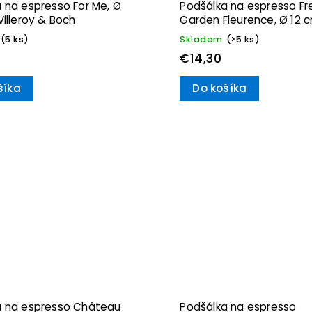
 na espresso For Me, Ø
Podšálka na espresso Fr
Villeroy & Boch
Garden Fleurence, Ø 12 
Villeroy & Boch
(5 ks)
Skladom
(>5 ks)
€14,30
šíka
Do košíka
a na espresso Château
Podšálka na espresso