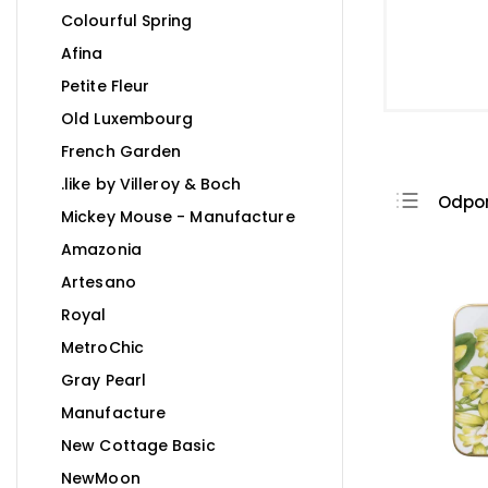
Colourful Spring
Afina
Petite Fleur
Old Luxembourg
French Garden
.like by Villeroy & Boch
Odpo
Mickey Mouse - Manufacture
Najla
Amazonia
Najdr
Artesano
Najpr
Royal
Abec
MetroChic
Gray Pearl
Manufacture
New Cottage Basic
NewMoon