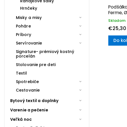
Raňajkové šálky
Podšálk
Hrnčeky
Ferme, Ø
Misky a misy
Skladom
Poháre
€25,30
Príbory
Do ko
Servírovanie
Signature- prémiový kostný
porcelán
Stolovanie pre deti
Textil
Spotrebiče
Cestovanie
Bytový textil a doplnky
Varenie a pečenie
Veľká noc