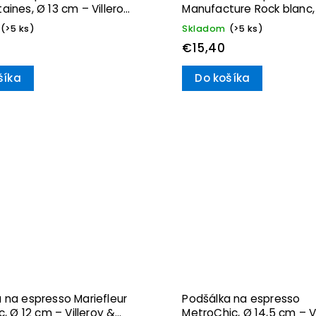
aines, Ø 13 cm – Villeroy
Manufacture Rock blanc,
– Villeroy & Boch
(>5 ks)
Skladom
(>5 ks)
€15,40
šíka
Do košíka
 na espresso Mariefleur
Podšálka na espresso
c, Ø 12 cm – Villeroy &
MetroChic, Ø 14,5 cm – V