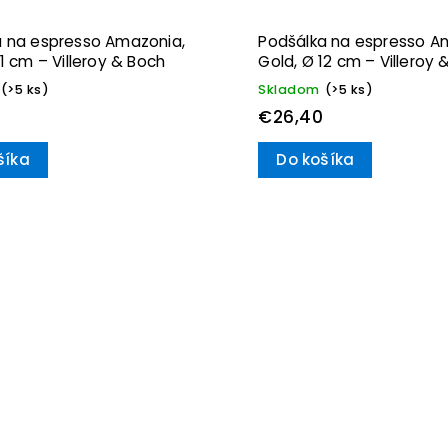
a na espresso Amazonia,
Podšálka na espresso A
11 cm – Villeroy & Boch
Gold, Ø 12 cm – Villeroy 
(>5 ks)
Skladom
(>5 ks)
€26,40
šíka
Do košíka