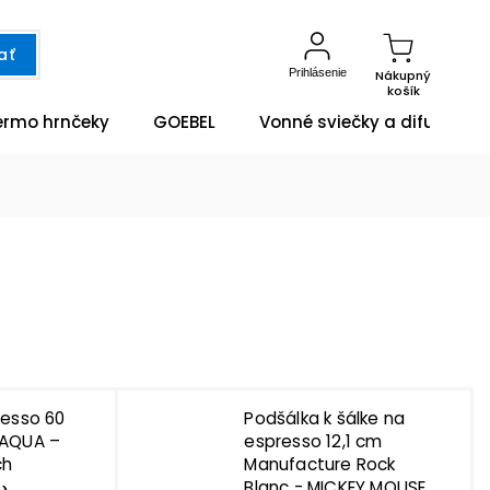
ať
Prihlásenie
Nákupný
košík
ermo hrnčeky
GOEBEL
Vonné sviečky a difuzéry
resso 60
Podšálka k šálke na
 AQUA –
espresso 12,1 cm
ch
Manufacture Rock
Blanc - MICKEY MOUSE