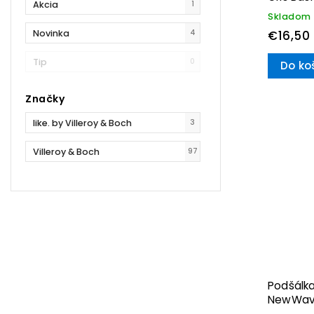
Akcia
1
Boch
Skladom
Novinka
4
€16,50
Tip
0
Do ko
Značky
like. by Villeroy & Boch
3
Villeroy & Boch
97
Podšálk
NewWave
Villeroy