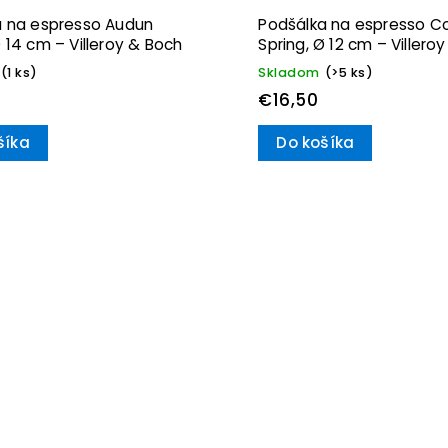
a na espresso Audun
Podšálka na espresso Co
 14 cm – Villeroy & Boch
Spring, Ø 12 cm – Villero
(1 ks)
Skladom
(>5 ks)
€16,50
šíka
Do košíka