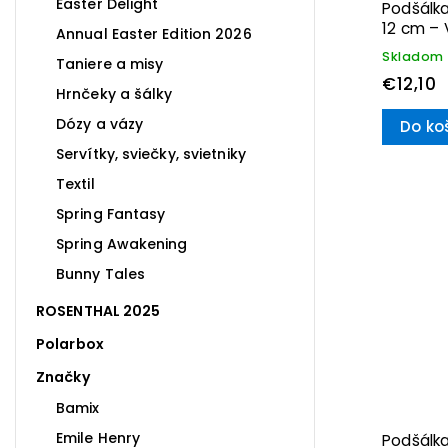
Easter Delight
Podšálka
12 cm – 
Annual Easter Edition 2026
Skladom
Taniere a misy
€12,10
Hrnčeky a šálky
Dózy a vázy
Do ko
Servítky, sviečky, svietniky
Textil
Spring Fantasy
Spring Awakening
Bunny Tales
ROSENTHAL 2025
Polarbox
Značky
Bamix
Emile Henry
Podšálk