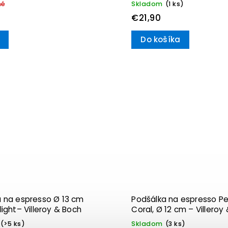
né
Skladom
(1 ks)
€21,90
Do košíka
 na espresso Ø 13 cm
Podšálka na espresso P
light– Villeroy & Boch
Coral, Ø 12 cm – Villeroy
(>5 ks)
Skladom
(3 ks)