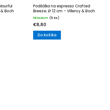
lourful
Podšálka na espresso Crafted
y & Boch
Breeze, Ø 12 cm – Villeroy & Boch
Skladom
(5 ks)
€8,80
Do košíka