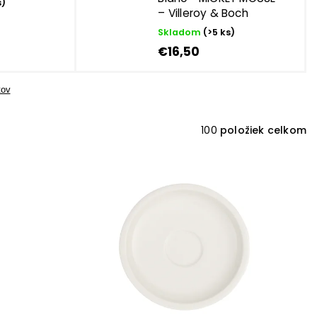
s)
– Villeroy & Boch
Skladom
(>5 ks)
€16,50
tov
100
položiek celkom