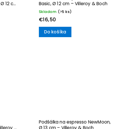
 Ø 12 cm
Basic, Ø 12 cm – Villeroy & Boch
Skladom
(>5 ks)
€16,50
Do košíka
Podšálka na espresso NewMoon,
illeroy &
Ø 13 cm – Villeroy & Boch