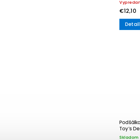
Vypreda
€12,10
Detail
Podšálka
Toy’s De
Skladom