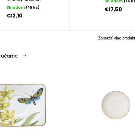
Skladom
(>5 k
Skladom
(>5 ks)
€17,50
€12,10
Zobraziť viac produk
rúčame
cnejšie
ahšie
edávanejšie
edne