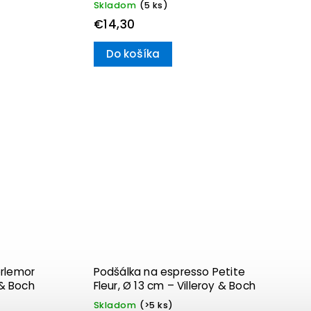
Skladom
(5 ks)
€14,30
Do košíka
erlemor
Podšálka na espresso Petite
 & Boch
Fleur, Ø 13 cm – Villeroy & Boch
Skladom
(>5 ks)