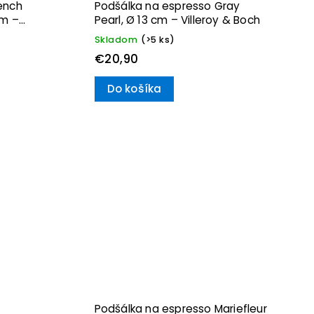
ench
Podšálka na espresso Gray
cm –
Pearl, Ø 13 cm – Villeroy & Boch
Skladom
(>5 ks)
€20,90
Do košíka
Podšálka na espresso Mariefleur