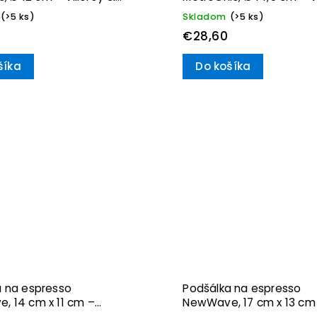
Boch
(>5 ks)
Skladom
(>5 ks)
€28,60
šíka
Do košíka
a na espresso
Podšálka na espresso
, 14 cm x 11 cm –
NewWave, 17 cm x 13 cm
 & Boch
Villeroy & Boch