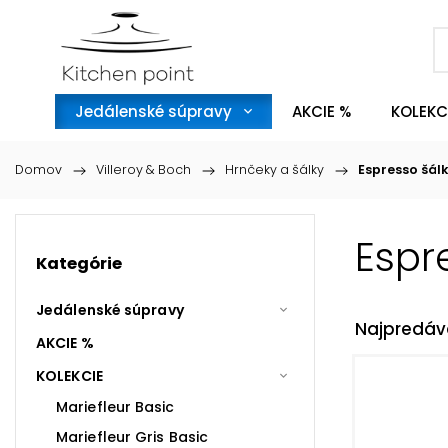
Jedálenské súpravy
AKCIE %
KOLEKC
Domov
/
Villeroy & Boch
/
Hrnčeky a šálky
/
Espresso šál
Espr
Kategórie
Jedálenské súpravy
Najpredáv
AKCIE %
KOLEKCIE
Mariefleur Basic
Mariefleur Gris Basic