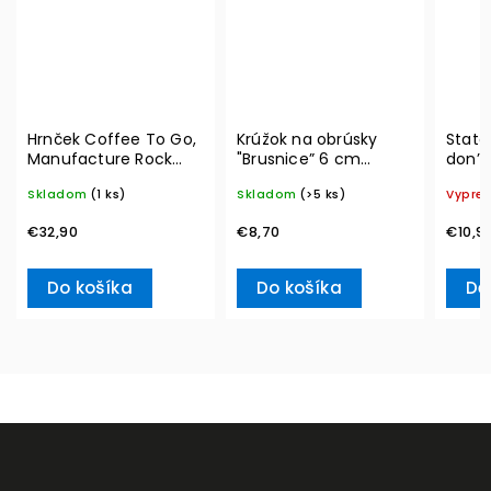
Hrnček Coffee To Go,
Krúžok na obrúsky
State
Manufacture Rock
"Brusnice” 6 cm
don’t
290 ml – Villeroy &
Winter Collage
Ville
Skladom
(1 ks)
Skladom
(>5 ks)
Vypre
Boch
Accessoires – Villeroy
& Boch
€32,90
€8,70
€10,9
Do košíka
Do košíka
De