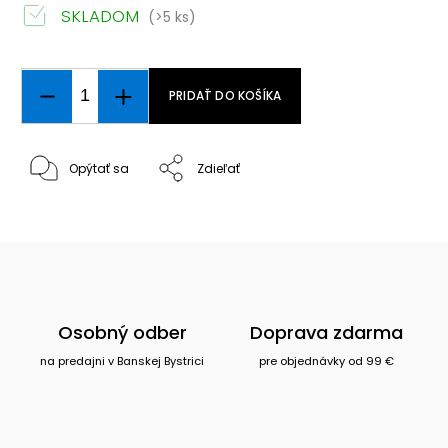
SKLADOM
(>5 ks)
PRIDAŤ DO KOŠÍKA
Opýtať sa
Zdieľať
Osobný odber
Doprava zdarma
na predajni v Banskej Bystrici
pre objednávky od 99 €