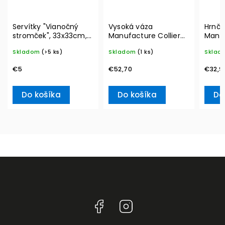
Servítky "Vianočný
Vysoká váza
Hrnče
stromček", 33x33cm,
Manufacture Collier
Manu
20ks Winter Specials
blanc, Carré – Villeroy
290 m
Skladom
(>5 ks)
Skladom
(1 ks)
Sklad
L– Villeroy & Boch
& Boch
Boch
€5
€52,70
€32,9
Do košíka
Do košíka
Do
Facebook
Instagram