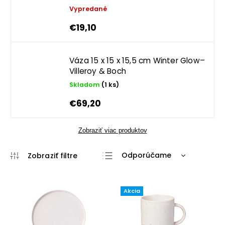
Vypredané
€19,10
Váza 15 x 15 x 15,5 cm Winter Glow–
Villeroy & Boch
Skladom
(1 ks)
€69,20
Zobraziť viac produktov
Odporúčame
Najlacnejšie
Najdrahšie
Akcia
Najpredávanejšie
Abecedne