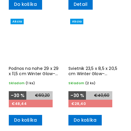
Do košíka
Detail
Akcia
Akcia
Podnos na nohe 29 x 29
Svietnik 23,5 x 8,5 x 20,5
x 11,5 cm Winter Glow–
cm Winter Glow–
Villeroy & Boch
Villeroy & Boch
Skladom
(1 ks)
Skladom
(2 ks)
–30 %
€69,20
–30 %
€40,60
€48,44
€28,40
Do košíka
Do košíka