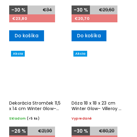
–30 %
€34
–30 %
€29,60
€23,80
€20,70
Do košíka
Do košíka
Akcia
Akcia
Dekorácia Stromček 11,5
Dóza 18 x 18 x 23 cm
x 14 cm Winter Glow–
Winter Glow– Villeroy &
Villeroy & Boch
Boch
Skladom
(>5 ks)
Vypredané
–26 %
€21,90
–30 %
€80,20