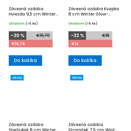
Závesná ozdoba
Závesná ozdoba Kvapka
Hviezda 9,5 cm Winter
8 cm Winter Glow–
Glow– Villeroy & Boch
Villeroy & Boch
Skladom
(>5 ks)
Skladom
(>5 ks)
–30 %
€19,70
–33 %
€18
€13,75
€12
Do košíka
Do košíka
Akcia
Akcia
Závesná ozdoba
Závesná ozdoba
Snehuliak 8 cm Winter
Stromček 7,5 cm Winter