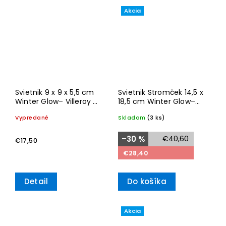
Akcia
Svietnik 9 x 9 x 5,5 cm
Svietnik Stromček 14,5 x
Winter Glow– Villeroy &
18,5 cm Winter Glow–
Boch
Villeroy & Boch
Vypredané
Skladom
(3 ks)
–30 %
€40,60
€17,50
€28,40
Detail
Do košíka
Akcia