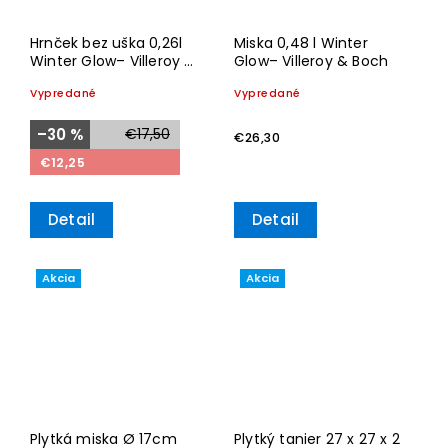
Hrnček bez uška 0,26l
Miska 0,48 l Winter
Winter Glow– Villeroy &
Glow– Villeroy & Boch
Boch
Vypredané
Vypredané
–30 %
€17,50
€26,30
€12,25
Detail
Detail
Akcia
Akcia
Plytká miska Ø 17cm
Plytký tanier 27 x 27 x 2