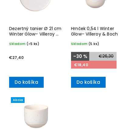
Dezertný tanier Ø 21 cm
Hrnček 0,54 l Winter
Winter Glow– Villeroy &
Glow– Villeroy & Boch
Boch
Skladom
(>5 ks)
Skladom
(5 ks)
–30 %
€26,30
€27,40
€18,40
Do košíka
Do košíka
Akcia