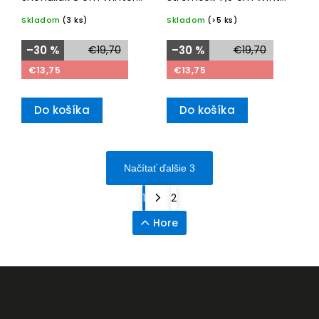
Glow– Villeroy & Boch
Glow– Villeroy & Boch
Skladom
(3 ks)
Skladom
(>5 ks)
–30 %
€19,70
–30 %
€19,70
€13,75
€13,75
Do košíka
Do košíka
Načítať ďalšie 3
1
2
Hore