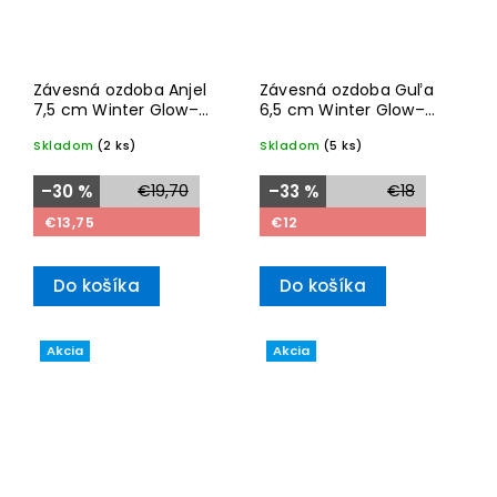
Závesná ozdoba Anjel
Závesná ozdoba Guľa
7,5 cm Winter Glow–
6,5 cm Winter Glow–
Villeroy & Boch
Villeroy & Boch
Skladom
(2 ks)
Skladom
(5 ks)
–30 %
€19,70
–33 %
€18
€13,75
€12
Do košíka
Do košíka
Akcia
Akcia