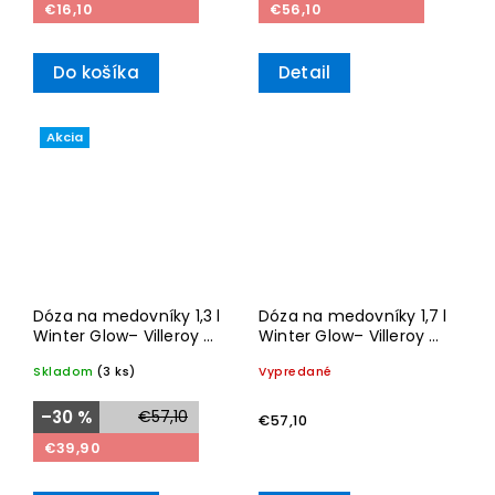
€16,10
€56,10
Do košíka
Detail
Akcia
Dóza na medovníky 1,3 l
Dóza na medovníky 1,7 l
Winter Glow– Villeroy &
Winter Glow– Villeroy &
Boch
Boch
Skladom
(3 ks)
Vypredané
–30 %
€57,10
€57,10
€39,90