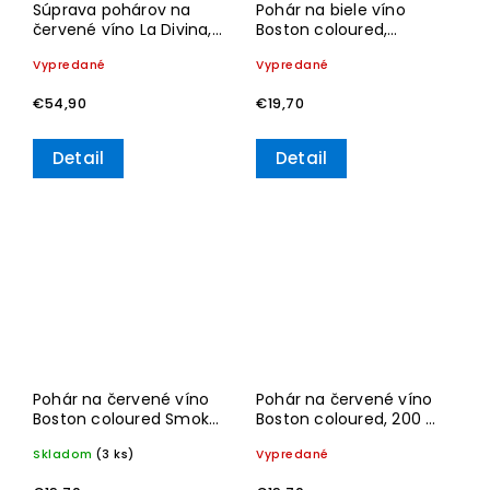
Súprava pohárov na
Pohár na biele víno
červené víno La Divina,
Boston coloured,
Set 4 ks, 470 ml –
červený, 120 ml –
Vypredané
Vypredané
Villeroy & Boch
Villeroy & Boch
€54,90
€19,70
Detail
Detail
Pohár na červené víno
Pohár na červené víno
Boston coloured Smoke,
Boston coloured, 200 ml
310 ml – Villeroy & Boch
– Villeroy & Boch
Skladom
(3 ks)
Vypredané