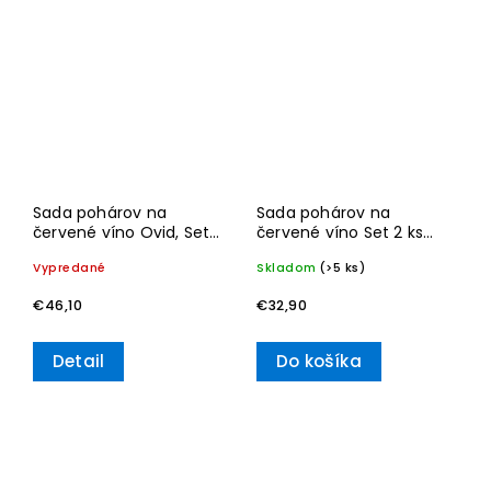
Sada pohárov na
Sada pohárov na
červené víno Ovid, Set
červené víno Set 2 ks
4 ks – Villeroy & Boch
Toy’s Delight– Villeroy &
Vypredané
Skladom
(>5 ks)
Boch
€46,10
€32,90
Detail
Do košíka