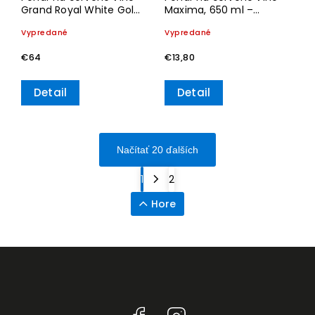
Grand Royal White Gold,
Maxima, 650 ml –
330 ml – Villeroy & Boch
Villeroy & Boch
Vypredané
Vypredané
€64
€13,80
Detail
Detail
Načítať 20 ďalších
1
2
Hore
Facebook
Instagram