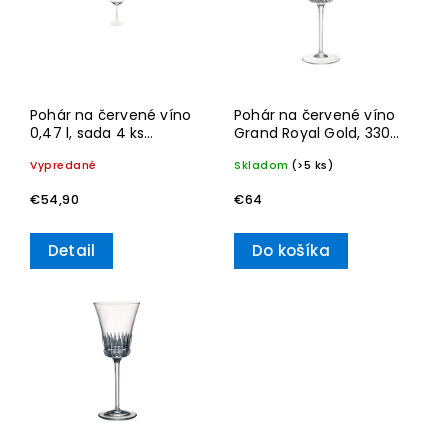
Abecedne
Pohár na červené víno
Pohár na červené víno
0,47 l, sada 4 ks
Grand Royal Gold, 330
Manufacture Rock
ml – Villeroy & Boch
Vypredané
Skladom
(>5 ks)
blanc
€54,90
€64
Detail
Do košíka