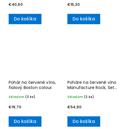
€40,60
€15,30
Do košíka
Do košíka
Pohár na červené víno,
Poháre na červené víno
fialový Boston colour.
Manufacture Rock, Set
4 ks – Villeroy & Boch
Skladom
(3 ks)
Skladom
(2 ks)
€19,70
€54,90
Do košíka
Do košíka