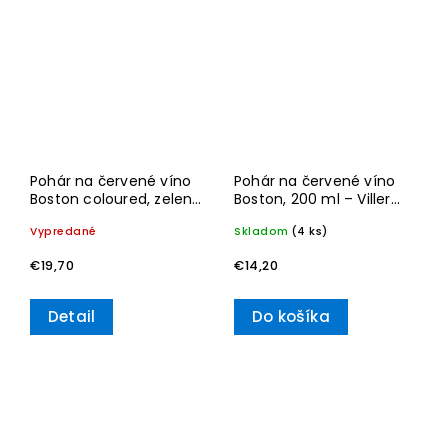
Pohár na červené víno
Pohár na červené víno
Boston coloured, zelený,
Boston, 200 ml – Villeroy
200 ml – Villeroy & Boch
& Boch
Vypredané
Skladom
(4 ks)
€19,70
€14,20
Detail
Do košíka