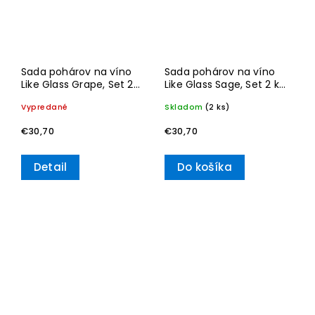
Sada pohárov na víno
Sada pohárov na víno
Like Glass Grape, Set 2
Like Glass Sage, Set 2 ks
ks – Villeroy & Boch
– Villeroy & Boch
Vypredané
Skladom
(2 ks)
€30,70
€30,70
Detail
Do košíka