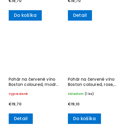
€19,70
€19,70
Do košíka
Detail
Pohár na červené víno
Pohár na červené víno
Boston coloured, modrý
Boston coloured, rose,
– Villeroy & Boch
200 ml – Villeroy & Boch
Vypredané
Skladom
(1 ks)
€19,70
€19,10
Detail
Do košíka