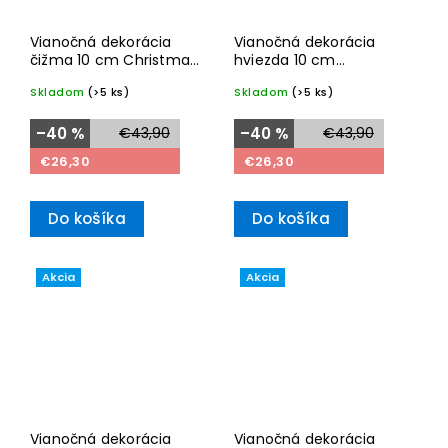
Vianočná dekorácia
Vianočná dekorácia
čižma 10 cm Christmas
hviezda 10 cm
Classics 2024– Villeroy
Christmas Classics
Skladom
(>5 ks)
Skladom
(>5 ks)
& Boch
2024– Villeroy & Boch
–40 %
€43,90
–40 %
€43,90
€26,30
€26,30
Do košíka
Do košíka
Akcia
Akcia
Vianočná dekorácia
Vianočná dekorácia