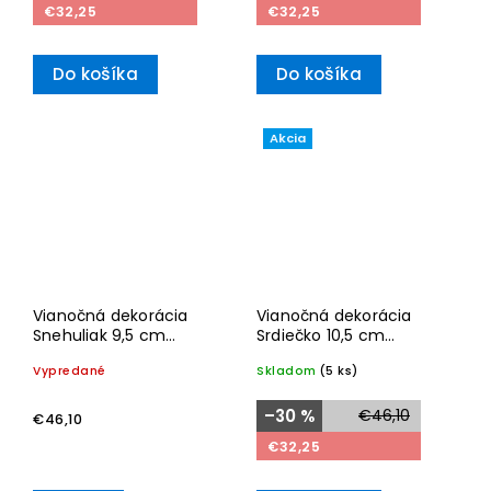
€32,25
€32,25
Do košíka
Do košíka
Akcia
Vianočná dekorácia
Vianočná dekorácia
Snehuliak 9,5 cm
Srdiečko 10,5 cm
Christmas Classics
Christmas Classics
Vypredané
Skladom
(5 ks)
2025– Villeroy & Boch
2025– Villeroy & Boch
–30 %
€46,10
€46,10
€32,25