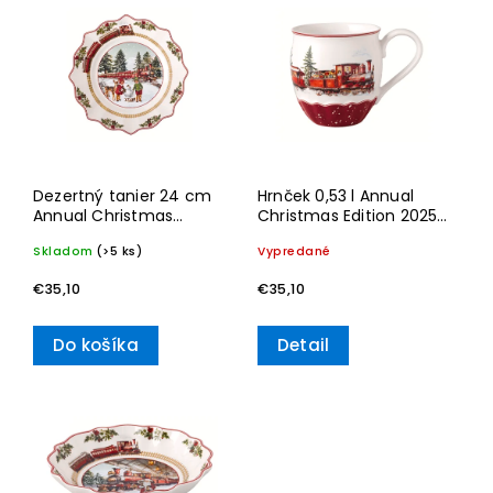
Najdrahšie
Najpredávanejšie
Abecedne
Dezertný tanier 24 cm
Hrnček 0,53 l Annual
Annual Christmas
Christmas Edition 2025–
Edition 2025
Villeroy & Boch
Skladom
(>5 ks)
Vypredané
€35,10
€35,10
Do košíka
Detail