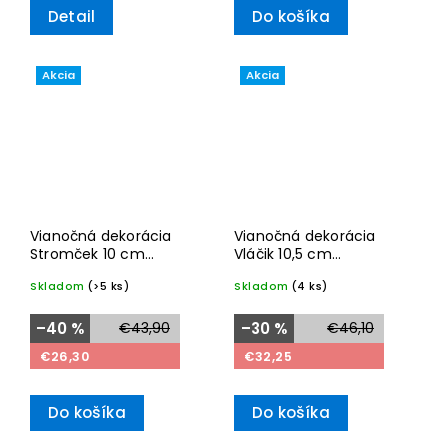
Detail
Do košíka
Akcia
Akcia
Vianočná dekorácia
Vianočná dekorácia
Stromček 10 cm
Vláčik 10,5 cm
Christmas Classics
Christmas Classics
Skladom
(>5 ks)
Skladom
(4 ks)
2025– Villeroy & Boch
2025– Villeroy & Boch
–40 %
€43,90
–30 %
€46,10
€26,30
€32,25
Do košíka
Do košíka