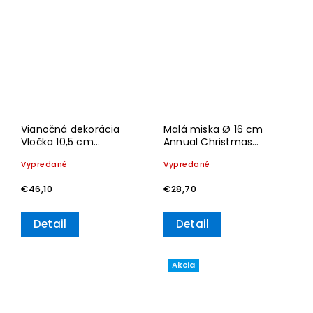
Vianočná dekorácia
Malá miska Ø 16 cm
Vločka 10,5 cm
Annual Christmas
Christmas Classics
Edition 2023– Villeroy &
Vypredané
Vypredané
2025– Villeroy & Boch
Boch
€46,10
€28,70
Detail
Detail
Akcia