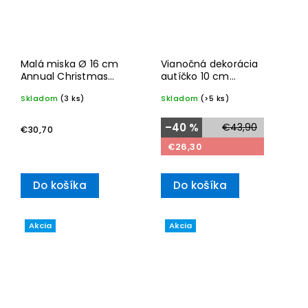
Malá miska Ø 16 cm
Vianočná dekorácia
Annual Christmas
autíčko 10 cm
Edition 2024– Villeroy &
Christmas Classics
Skladom
(3 ks)
Skladom
(>5 ks)
Boch
2024– Villeroy & Boch
–40 %
€43,90
€30,70
€26,30
Do košíka
Do košíka
Akcia
Akcia