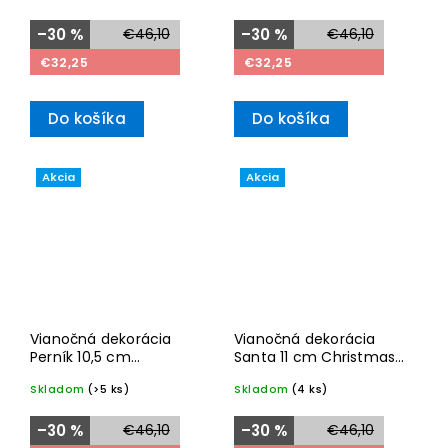
–30 %
€46,10
–30 %
€46,10
€32,25
€32,25
Do košíka
Do košíka
Akcia
Akcia
Vianočná dekorácia
Vianočná dekorácia
Perník 10,5 cm
Santa 11 cm Christmas
Christmas Classics
Classics 2025– Villeroy
Skladom
(>5 ks)
Skladom
(4 ks)
2025– Villeroy & Boch
& Boch
–30 %
€46,10
–30 %
€46,10