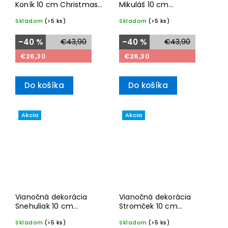
Koník 10 cm Christmas
Mikuláš 10 cm
Classics 2024– Villeroy
Christmas Classics
Skladom
(>5 ks)
Skladom
(>5 ks)
& Boch
2024– Villeroy & Boch
–40 %
€43,90
–40 %
€43,90
€26,30
€26,30
Do košíka
Do košíka
Akcia
Akcia
Vianočná dekorácia
Vianočná dekorácia
Snehuliak 10 cm
Stromček 10 cm
Christmas Classics
Christmas Classics
Skladom
(>5 ks)
Skladom
(>5 ks)
2024– Villeroy & Boch
2024– Villeroy & Boch