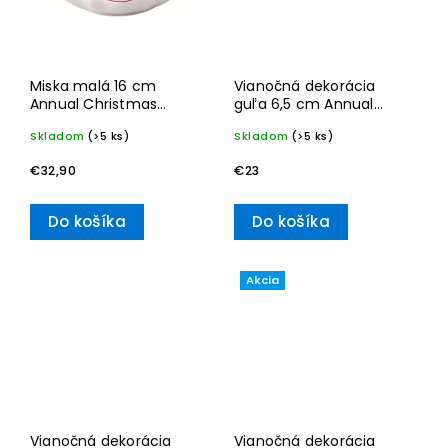
Miska malá 16 cm
Vianočná dekorácia
Annual Christmas
guľa 6,5 cm Annual
Edition 2025
Christmas Edition 2025–
Skladom
(>5 ks)
Skladom
(>5 ks)
Villeroy & Boch
€32,90
€23
Do košíka
Do košíka
Akcia
Vianočná dekorácia
Vianočná dekorácia