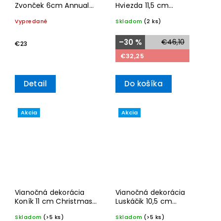
Zvonček 6cm Annual
Hviezda 11,5 cm
Christmas Edition 2025–
Christmas Classics
Vypredané
Skladom
(2 ks)
Villeroy & Boch
2025– Villeroy & Boch
–30 %
€46,10
€23
€32,25
Detail
Do košíka
Akcia
Akcia
Vianočná dekorácia
Vianočná dekorácia
Koník 11 cm Christmas
Luskáčik 10,5 cm
Classics 2025– Villeroy
Christmas Classics
Skladom
(>5 ks)
Skladom
(>5 ks)
& Boch
2025– Villeroy & Boch