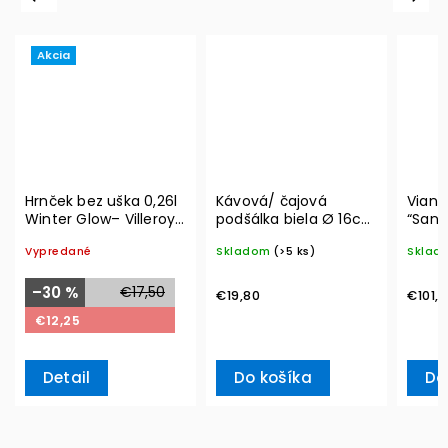
Akcia
Hrnček bez uška 0,26l
Kávová/ čajová
Viano
Winter Glow– Villeroy
podšálka biela Ø 16cm
“Sant
& Boch
Toy's Delight
cm Ch
Vypredané
Skladom
(>5 ks)
Sklad
Specials– Villeroy &
Ville
Boch
–30 %
€17,50
€19,80
€101,1
€12,25
Detail
Do košíka
Do