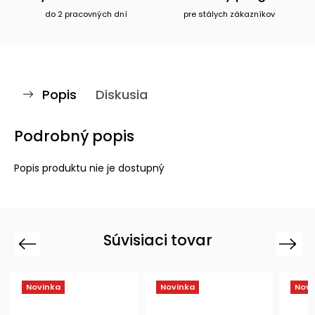
do 2 pracovných dní
pre stálych zákazníkov
Popis
Diskusia
Podrobný popis
Popis produktu nie je dostupný
Súvisiaci tovar
Previous
Next
Novinka
Novinka
Novi