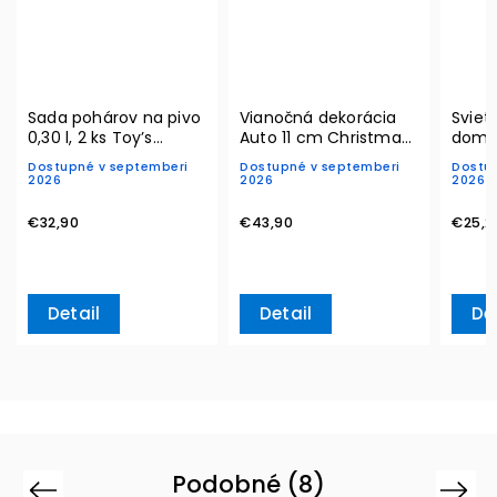
Sada pohárov na pivo
Vianočná dekorácia
Svietn
0,30 l, 2 ks Toy’s
Auto 11 cm Christmas
domč
Delight– Villeroy &
Classics 2026– Villeroy
Chris
Dostupné v septemberi
Dostupné v septemberi
Dostu
Boch
& Boch
Ville
2026
2026
2026
€32,90
€43,90
€25,2
Detail
Detail
De
Podobné (8)
Previous
Next