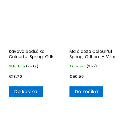
Kávová podšálka
Malá dóza Colourful
Colourful Spring, Ø 15
Spring, Ø 11 cm – Villeroy
cm – Villeroy & Boch
& Boch
Skladom
(>5 ks)
Skladom
(3 ks)
€18,70
€50,50
Do košíka
Do košíka