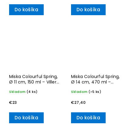
Do košíka
Do košíka
Miska Colourful Spring,
Miska Colourful Spring,
Ø 11 cm, 150 ml – Villeroy
Ø 14 cm, 470 ml –
& Boch
Villeroy & Boch
Skladom
(4 ks)
Skladom
(>5 ks)
€23
€27,40
Do košíka
Do košíka