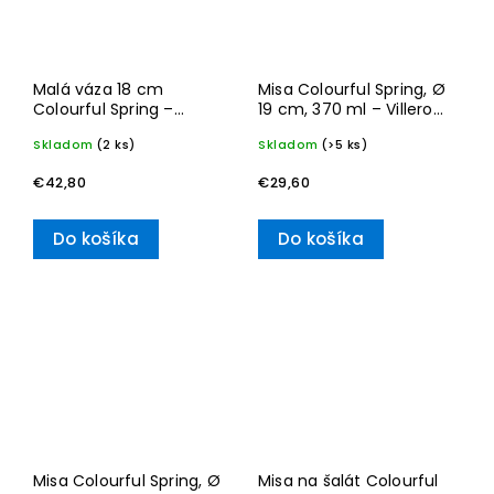
Malá váza 18 cm
Misa Colourful Spring, Ø
Colourful Spring –
19 cm, 370 ml – Villeroy
Villeroy & Boch
& Boch
Skladom
(2 ks)
Skladom
(>5 ks)
€42,80
€29,60
Do košíka
Do košíka
Misa Colourful Spring, Ø
Misa na šalát Colourful