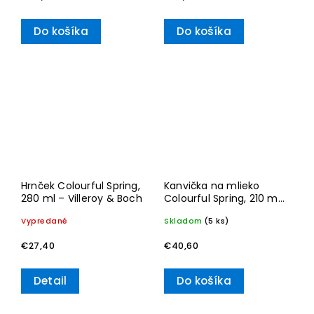
Do košíka
Do košíka
Hrnček Colourful Spring,
Kanvička na mlieko
280 ml – Villeroy & Boch
Colourful Spring, 210 ml
– Villeroy & Boch
Vypredané
Skladom
(5 ks)
€27,40
€40,60
Detail
Do košíka