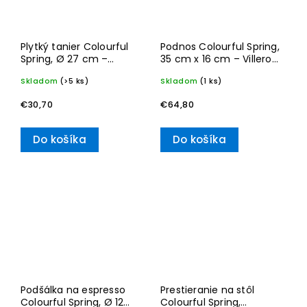
Plytký tanier Colourful
Podnos Colourful Spring,
Spring, Ø 27 cm –
35 cm x 16 cm – Villeroy
Villeroy & Boch
& Boch
Skladom
(>5 ks)
Skladom
(1 ks)
€30,70
€64,80
Do košíka
Do košíka
Podšálka na espresso
Prestieranie na stôl
Colourful Spring, Ø 12
Colourful Spring,