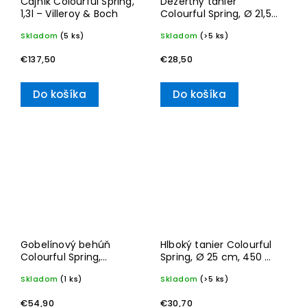
Čajník Colourful Spring,
Dezertný tanier
1,3l – Villeroy & Boch
Colourful Spring, Ø 21,5
cm – Villeroy & Boch
Skladom
(5 ks)
Skladom
(>5 ks)
€137,50
€28,50
Do košíka
Do košíka
Gobelínový behúň
Hlboký tanier Colourful
Colourful Spring,
Spring, Ø 25 cm, 450 ml
“Snežienky” – Villeroy &
– Villeroy & Boch
Skladom
(1 ks)
Skladom
(>5 ks)
Boch
€54,90
€30,70