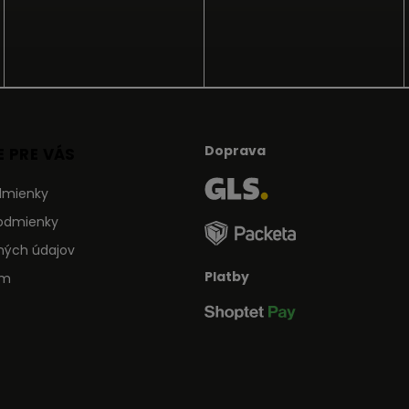
Doprava
 PRE VÁS
dmienky
odmienky
ných údajov
Platby
ám