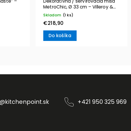
aste” –
Dekoratívna / servírovacia misa
MetroChic, Ø 33 cm – Villeroy &
Boch
Skladom
(1 ks)
€218,90
Do košíka
@
kitchenpoint.sk
+421 950 325 969