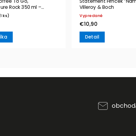
offee To Go,
Statement Hrnček “Nam
ure Rock 350 ml –
Villeroy & Boch
& Boch
(1 ks)
Vypredané
€10,90
íka
Detail
obchod