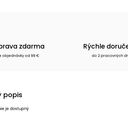
prava zdarma
Rýchle doruč
e objednávky od 99 €
do 2 pracovných d
 popis
nie je dostupný