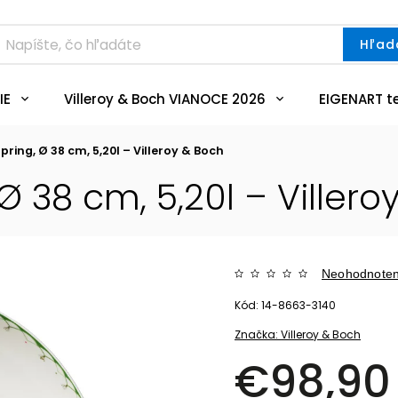
Hľad
IE
Villeroy & Boch VIANOCE 2026
EIGENART t
pring, Ø 38 cm, 5,20l – Villeroy & Boch
Ø 38 cm, 5,20l – Villero
Neohodnote
Kód:
14-8663-3140
Značka:
Villeroy & Boch
€98,90