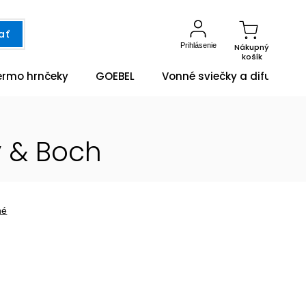
ať
Prihlásenie
Nákupný
košík
ermo hrnčeky
GOEBEL
Vonné sviečky a difuzéry
y & Boch
né