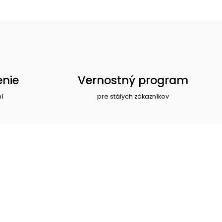
enie
Vernostný program
ní
pre stálych zákazníkov