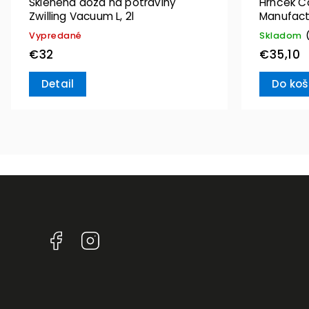
Sklenená dóza na potraviny
Hrnček C
Zwilling Vacuum L, 2l
Manufact
Villeroy 
Vypredané
Skladom
€32
€35,10
Detail
Do koš
Facebook
Instagram