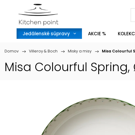
Jedálenské súpravy
AKCIE %
KOLEKC
Domov
/
Villeroy & Boch
/
Misky a misy
/
Misa Colourful S
Misa Colourful Spring, 