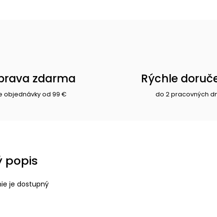
prava zdarma
Rýchle doruč
e objednávky od 99 €
do 2 pracovných d
 popis
nie je dostupný