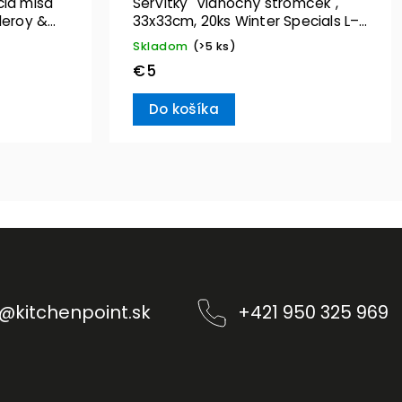
cia misa
Servítky "Vianočný stromček",
leroy &
33x33cm, 20ks Winter Specials L–
Villeroy & Boch
Skladom
(>5 ks)
€5
Do košíka
@
kitchenpoint.sk
+421 950 325 969