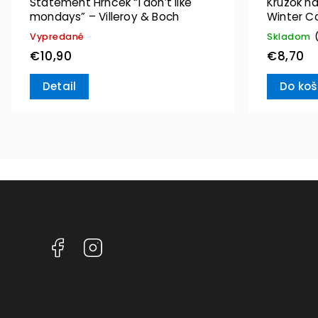
Statement Hrnček “I don’t like
Krúžok na
mondays” – Villeroy & Boch
Winter C
Villeroy 
Vypredané
Skladom
€10,90
€8,70
Detail
Do koš
Facebook
Instagram