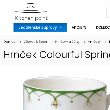
Jedálenské súpravy
AKCIE %
KOLEKC
Domov
/
Villeroy & Boch
/
Hrnčeky a šálky
/
Hrnčeky
/
Hrnček Colourful Sprin