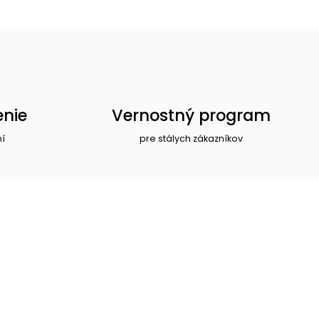
enie
Vernostný program
ní
pre stálych zákazníkov