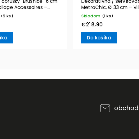
 obrúsky "Brusnice” 6 cm
Dekoratívna / servírova
ollage Accessoires –
MetroChic, Ø 33 cm – Vil
& Boch
Boch
(>5 ks)
Skladom
(1 ks)
€218,90
íka
Do košíka
obchod