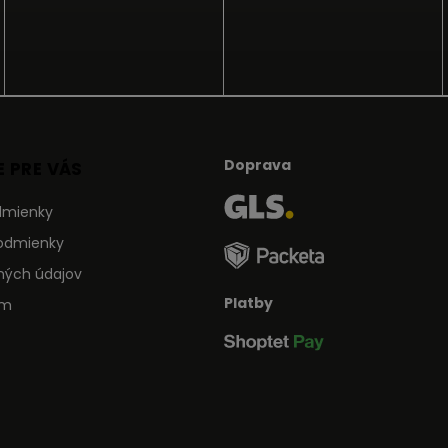
Doprava
 PRE VÁS
dmienky
odmienky
ných údajov
Platby
ám