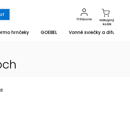
ať
Prihlásenie
Nákupný
košík
ermo hrnčeky
GOEBEL
Vonné sviečky a difuzéry
och
né