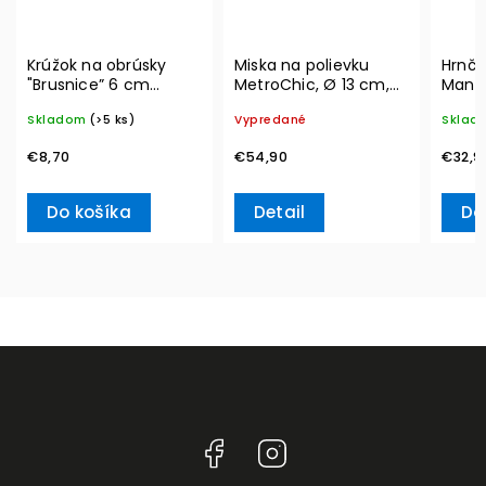
Krúžok na obrúsky
Miska na polievku
Hrnče
"Brusnice” 6 cm
MetroChic, Ø 13 cm,
Manu
Winter Collage
300 ml – Villeroy &
290 m
Skladom
(>5 ks)
Vypredané
Sklad
Accessoires – Villeroy
Boch
Boch
& Boch
€8,70
€54,90
€32,9
Do košíka
Detail
Do
Facebook
Instagram