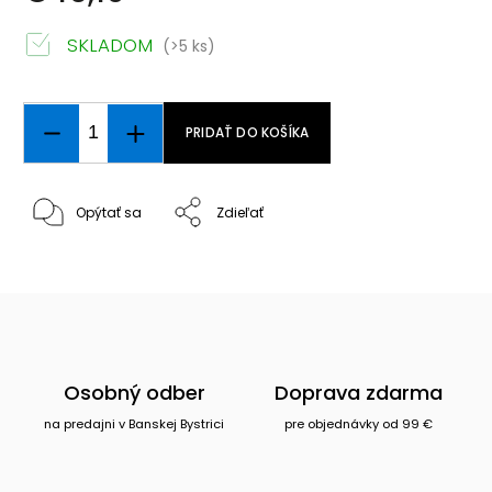
SKLADOM
(>5 ks)
PRIDAŤ DO KOŠÍKA
Opýtať sa
Zdieľať
Osobný odber
Doprava zdarma
na predajni v Banskej Bystrici
pre objednávky od 99 €