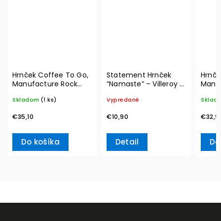
Hrnček Coffee To Go,
Statement Hrnček
Hrnče
Manufacture Rock
“Namaste” – Villeroy &
Manu
350 ml – Villeroy &
Boch
290 m
Skladom
(1 ks)
Vypredané
Sklad
Boch
Boch
€35,10
€10,90
€32,9
Do košíka
Detail
Do