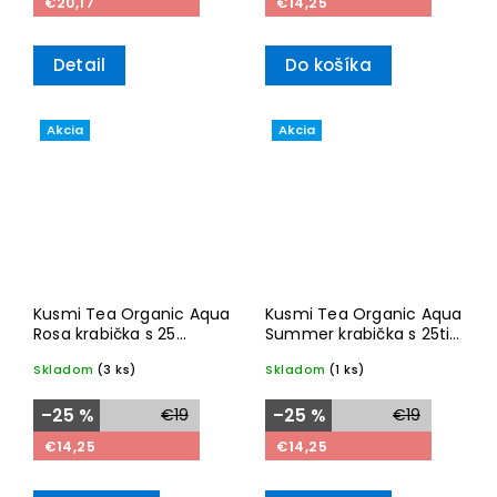
€20,17
€14,25
Detail
Do košíka
Akcia
Akcia
Kusmi Tea Organic Aqua
Kusmi Tea Organic Aqua
Rosa krabička s 25
Summer krabička s 25ti
sáčkami 50g
sáčkami 50g
Skladom
(3 ks)
Skladom
(1 ks)
–25 %
€19
–25 %
€19
€14,25
€14,25