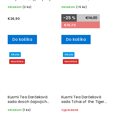
plechovce 100g
s 20 vrecúškami 40g
Skladom
(2 ks)
Skladom
(>5 ks)
–25 %
€14,30
€26,90
€10,70
Do košíka
Do košíka
Akcia
Akcia
Novinka
Novinka
Kusmi Tea Darčeková
Kusmi Tea Darčeková
sada dvoch čajových
sada Tchai of the Tiger:
miniatúr Glogg,
dóza s čajom, želé a
Skladom
(1 ks)
Vypredané
Tsaverna 2025 45g
termofľaša 0,5l