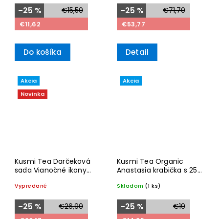
–25 %
€15,50
–25 %
€71,70
€11,62
€53,77
Do košíka
Detail
Akcia
Akcia
Novinka
Kusmi Tea Darčeková
Kusmi Tea Organic
sada Vianočné ikony
Anastasia krabička s 25
2025, krabička s 24
sáčkami 50g
Vypredané
Skladom
(1 ks)
vrecúškami
–25 %
€26,90
–25 %
€19