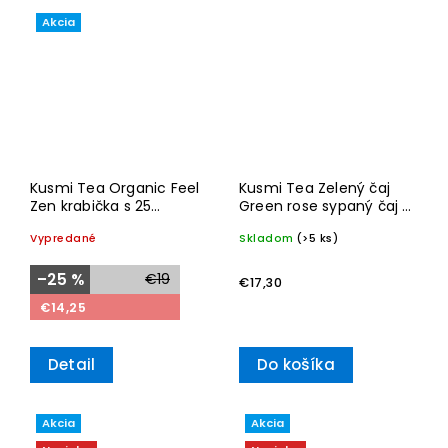
Akcia
Kusmi Tea Organic Feel
Kusmi Tea Zelený čaj
Zen krabička s 25
Green rose sypaný čaj v
sáčkami 50g
plechovce 100g
Vypredané
Skladom
(>5 ks)
–25 %
€19
€17,30
€14,25
Detail
Do košíka
Akcia
Akcia