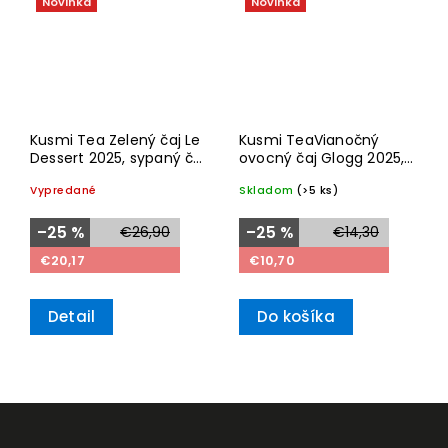
Novinka
Novinka
Kusmi Tea Zelený čaj Le
Kusmi TeaVianočný
Dessert 2025, sypaný čaj
ovocný čaj Glogg 2025,
v plechovce 90g
krabička s 20 vrecúškami
Vypredané
Skladom
(>5 ks)
60g
–25 %
€26,90
–25 %
€14,30
€20,17
€10,70
Detail
Do košíka