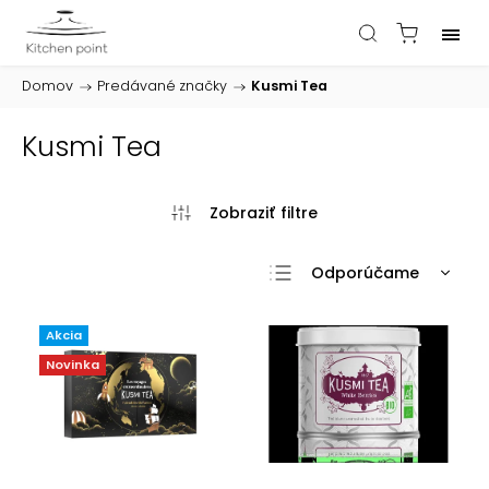
Domov
/
Predávané značky
/
Kusmi Tea
Kusmi Tea
Odporúčame
Najlacnejšie
Akcia
Najdrahšie
Novinka
Najpredávanejšie
Abecedne