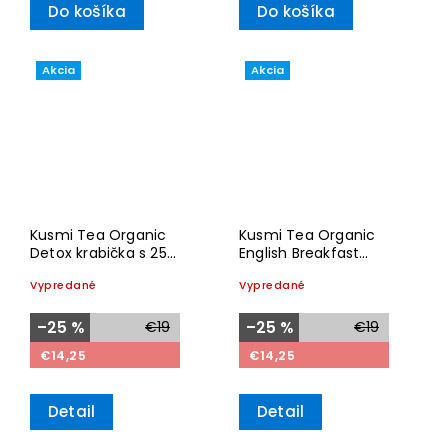
Do košíka
Do košíka
Akcia
Akcia
Kusmi Tea Organic
Kusmi Tea Organic
Detox krabička s 25
English Breakfast
sáčkami 50g
krabička s 25 sáčkami
Vypredané
Vypredané
50g
–25 %
€19
–25 %
€19
€14,25
€14,25
Detail
Detail