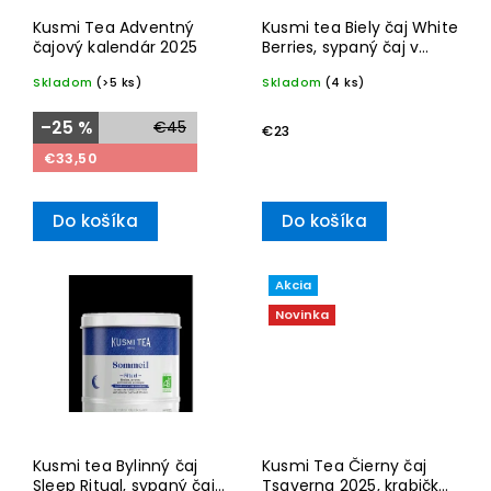
Kusmi Tea Adventný
Kusmi tea Biely čaj White
čajový kalendár 2025
Berries, sypaný čaj v
plechovce 90g
Skladom
(>5 ks)
Skladom
(4 ks)
–25 %
€45
€23
€33,50
Do košíka
Do košíka
Akcia
Novinka
Kusmi tea Bylinný čaj
Kusmi Tea Čierny čaj
Sleep Ritual, sypaný čaj v
Tsaverna 2025, krabička