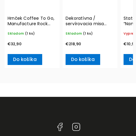
Hrnček Coffee To Go,
Dekoratívna /
State
Manufacture Rock
servírovacia misa
“Nama
290 ml – Villeroy &
MetroChic, Ø 33 cm –
Boch
Skladom
(1 ks)
Skladom
(1 ks)
Vypre
Boch
Villeroy & Boch
€32,90
€218,90
€10,9
Do košíka
Do košíka
De
Facebook
Instagram