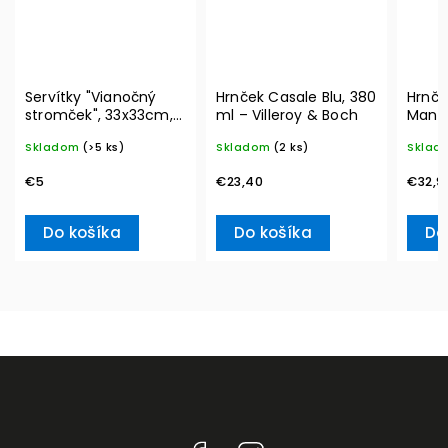
Servítky "Vianočný
Hrnček Casale Blu, 380
Hrnče
stromček", 33x33cm,
ml – Villeroy & Boch
Manu
20ks Winter Specials
290 m
Skladom
(>5 ks)
Skladom
(2 ks)
Sklad
L– Villeroy & Boch
Boch
€5
€23,40
€32,9
Do košíka
Do košíka
Do