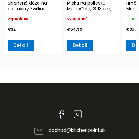
Sklenená dóza na
Miska na polievku
Hrnče
potraviny Zwilling
MetroChic, Ø 13 cm,
Manu
Vacuum L, 2l
300 ml – Villeroy &
350 m
Vypredané
Vypredané
Sklad
Boch
Boch
€32
€54,90
€35,1
Detail
Detail
Do
Facebook
Instagram
obchod
@
kitchenpoint.sk