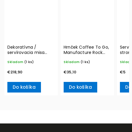
Dekoratívna /
Hrnček Coffee To Go,
Serví
servírovacia misa
Manufacture Rock
strom
MetroChic, Ø 33 cm –
350 ml – Villeroy &
20ks 
Skladom
(1 ks)
Skladom
(1 ks)
Sklad
Villeroy & Boch
Boch
L– Vi
€218,90
€35,10
€5
Do košíka
Do košíka
Do