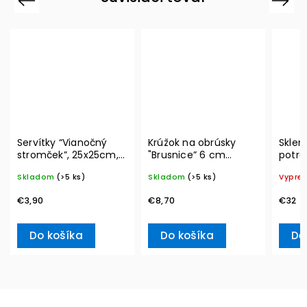
Servítky “Vianočný
Krúžok na obrúsky
Sklen
stromček”, 25x25cm,
"Brusnice” 6 cm
potrav
20ks Winter Specials –
Winter Collage
Vacuu
Skladom
(>5 ks)
Skladom
(>5 ks)
Vypre
Villeroy & Boch
Accessoires – Villeroy
& Boch
€3,90
€8,70
€32
Do košíka
Do košíka
De