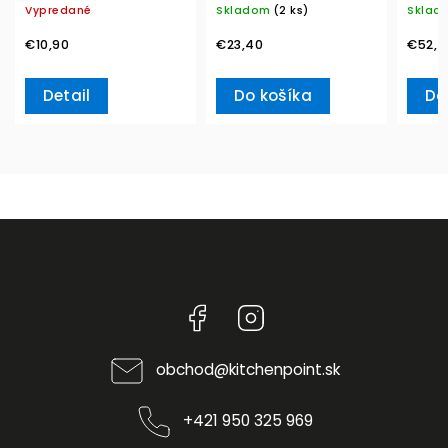
Vypredané
Skladom
(2 ks)
Sklad
& Bo
€10,90
€23,40
€52,7
Detail
Do košíka
Do
Facebook
Instagram
obchod
@
kitchenpoint.sk
+421 950 325 969