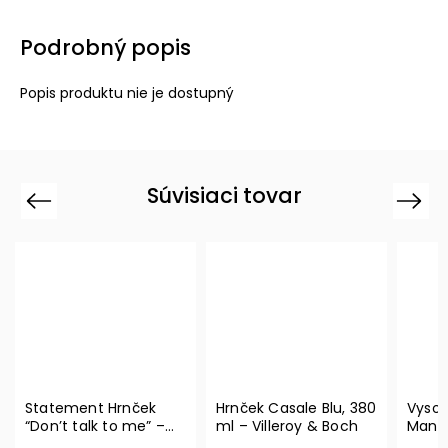
Podrobný popis
Popis produktu nie je dostupný
Súvisiaci tovar
Previous
Next
Statement Hrnček
Hrnček Casale Blu, 380
Vysok
“Don’t talk to me” –
ml – Villeroy & Boch
Manuf
Villeroy & Boch
blanc,