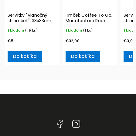
Servítky "Vianočný
Hrnček Coffee To Go,
Serví
stromček", 33x33cm,
Manufacture Rock
strom
20ks Winter Specials
290 ml – Villeroy &
20ks 
Skladom
(>5 ks)
Skladom
(1 ks)
Sklad
L– Villeroy & Boch
Boch
Ville
€5
€32,90
€3,90
Do košíka
Do košíka
Do
Facebook
Instagram