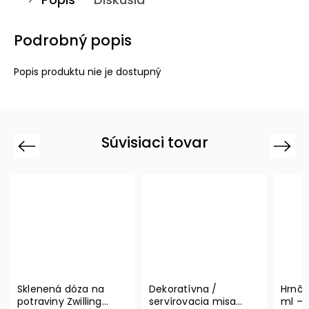
Podrobný popis
Popis produktu nie je dostupný
Súvisiaci tovar
Previous
Next
Sklenená dóza na
Dekoratívna /
Hrnče
potraviny Zwilling
servírovacia misa
ml – 