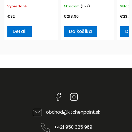
Vacuum L, 2l
MetroChic, Ø 33 cm –
Vypredané
Skladom
(1 ks)
Sklad
Villeroy & Boch
€32
€218,90
€23,4
Detail
Do košíka
Do
Facebook
Instagram
obchod
@
kitchenpoint.sk
+421 950 325 969