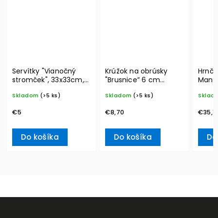
Servítky "Vianočný
Krúžok na obrúsky
Hrnče
stromček", 33x33cm,
"Brusnice” 6 cm
Manu
20ks Winter Specials
Winter Collage
350 m
Skladom
(>5 ks)
Skladom
(>5 ks)
Sklad
L– Villeroy & Boch
Accessoires – Villeroy
Boch
& Boch
€5
€8,70
€35,1
Do košíka
Do košíka
Do