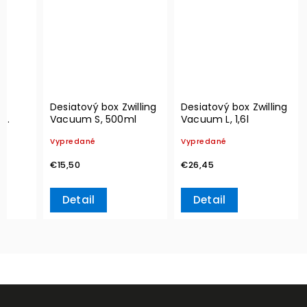
a
Desiatový box Zwilling
Desiatový box Zwilling
g
Vacuum S, 500ml
Vacuum L, 1,6l
Vypredané
Vypredané
€15,50
€26,45
Detail
Detail