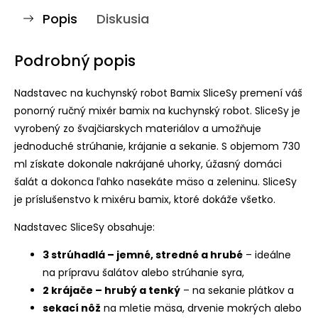
Popis
Diskusia
Podrobný popis
Nadstavec na kuchynský robot Bamix SliceSy premení váš
ponorný ručný mixér bamix na kuchynský robot. SliceSy je
vyrobený zo švajčiarskych materiálov a umožňuje
jednoduché strúhanie, krájanie a sekanie. S objemom 730
ml získate dokonale nakrájané uhorky, úžasný domáci
šalát a dokonca ľahko nasekáte mäso a zeleninu. SliceSy
je príslušenstvo k mixéru bamix, ktoré dokáže všetko.
Nadstavec SliceSy obsahuje:
3 strúhadlá – jemné, stredné a hrubé
– ideálne
na prípravu šalátov alebo strúhanie syra,
2 krájače – hrubý a tenký
– na sekanie plátkov a
sekací nôž
na mletie mäsa, drvenie mokrých alebo