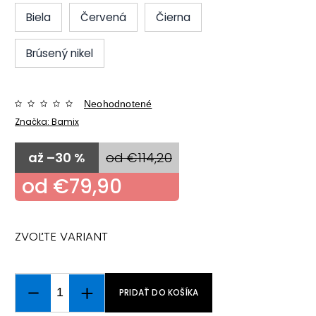
Biela
Červená
Čierna
Brúsený nikel
Neohodnotené
Značka:
Bamix
až –30 %
od €114,20
od
€79,90
ZVOĽTE VARIANT
PRIDAŤ DO KOŠÍKA