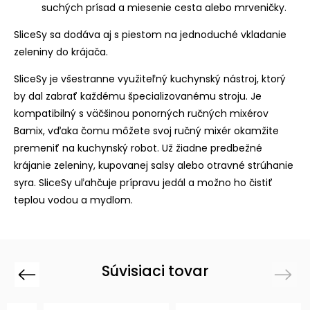
suchých prísad a miesenie cesta alebo mrveničky.
SliceSy sa dodáva aj s piestom na jednoduché vkladanie
zeleniny do krájača.
SliceSy je všestranne využiteľný kuchynský nástroj, ktorý
by dal zabrať každému špecializovanému stroju. Je
kompatibilný s väčšinou ponorných ručných mixérov
Bamix, vďaka čomu môžete svoj ručný mixér okamžite
premeniť na kuchynský robot. Už žiadne predbežné
krájanie zeleniny, kupovanej salsy alebo otravné strúhanie
syra. SliceSy uľahčuje prípravu jedál a možno ho čistiť
teplou vodou a mydlom.
Súvisiaci tovar
Previous
Next