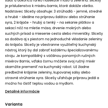
šalát a dokonca ľahko nasekáte mäso a zeleninu. SliceSy
je príslušenstvo k mixéru bamix, ktoré dokáže všetko.
Nadstavec SliceSy obsahuje: 3 strúhadlá - jemné, stredné
a hrubé - ideálne na prípravu šalátov alebo strúhanie
syra, 2 krájače - hrubý a tenký - na sekanie plátkov a
sekací nôž na mletie mäsa, drvenie mokrých alebo
suchých prísad a miesenie cesta alebo mrveničky. SliceSy
sa dodáva aj s piestom na jednoduché vkladanie zeleniny
do krájača. SliceSy je všestranne využiteľný kuchynský
nástroj, ktorý by dal zabrať každému špecializovanému
stroju. Je kompatibilný s väčšinou ponorných ručných
mixérov Bamix, vďaka čomu môžete svoj ručný mixér
okamžite premeniť na kuchynský robot. Už žiadne
predbežné krájanie zeleniny, kupovanej salsy alebo
otravné strúhanie syra. SliceSy uľahčuje prípravu jedál a
možno ho čistiť teplou vodou a mydlom.
Detailné informácie
Varianta