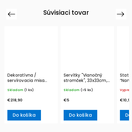
Súvisiaci tovar
Previous
Next
Dekoratívna /
Servítky "Vianočný
State
servírovacia misa
stromček", 33x33cm,
“Nama
MetroChic, Ø 33 cm –
20ks Winter Specials
Boch
Skladom
(1 ks)
Skladom
(>5 ks)
Vypre
Villeroy & Boch
L– Villeroy & Boch
€218,90
€5
€10,9
Do košíka
Do košíka
De