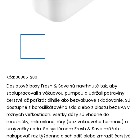
Kód:
36805-200
Desiatové boxy Fresh & Save sú navrhnuté tak, aby
spolupracovali s vákuovou pumpou a udržali potraviny
čerstvé až päťkrát dlhšie ako bezvákuové skladovanie. Sú
dostupné z borosilikátového skla alebo z plastu bez BPA v
rôznych veľkostiach. Všetky dózy sú vhodné do
mrazničky, mikrovlnnej rúry (bez vákuového tesnenia) a
umývačky riadu. So systémom Fresh & Save môžete
nakupovať raz týždenne a schladiť alebo zmraziť čerstvé