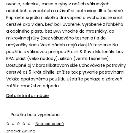
ovocie, zeleninu, mäso a ryby v našich vákuových
nádobách a vreckách a užívať si potraviny dlho čerstvé.
Pripravte si jedlá niekoľko dní vopred a vychutnajte si ich
čerstvé ako v deň, keď boli uvarené. Vyrobené z ľahkého
a odolného plastu bez BPA Vhodné do mrazničky, do
mikrovlnnej rúry (bez vákuového tesnenia) a do
umývačky riadu Veká nádob majú dvojité tesnenie Na
použitie s vákuovou pumpou Fresh & Save Materiály: bez
BPA, plast (veko nádoby), silikón (ventil, tesnenie)
Dostupné aj v borosilikátovom skle Uchovávajte potraviny
čerstvé až 5-krát dlhšie, znížite tak plytvanie potravinami
Vďaka opätovnému použitiu ušetríte peniaze a zároveň
znížite množstvo odpadu
Detailné informácie
Položka bola vypredaná…
Neohodnotené
Značka:
Zwilling