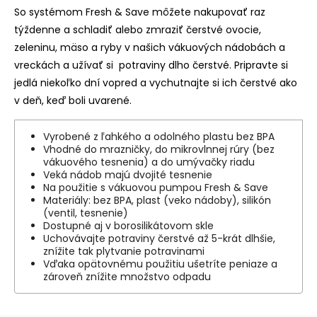
So systémom Fresh & Save môžete nakupovať raz
týždenne a schladiť alebo zmraziť čerstvé ovocie,
zeleninu, mäso a ryby v našich vákuových nádobách a
vreckách a užívať si potraviny dlho čerstvé. Pripravte si
jedlá niekoľko dní vopred a vychutnajte si ich čerstvé ako
v deň, keď boli uvarené.
Vyrobené z ľahkého a odolného plastu bez BPA
Vhodné do mrazničky, do mikrovlnnej rúry (bez
vákuového tesnenia) a do umývačky riadu
Veká nádob majú dvojité tesnenie
Na použitie s vákuovou pumpou Fresh & Save
Materiály: bez BPA, plast (veko nádoby), silikón
(ventil, tesnenie)
Dostupné aj v borosilikátovom skle
Uchovávajte potraviny čerstvé až 5-krát dlhšie,
znížite tak plytvanie potravinami
Vďaka opätovnému použitiu ušetríte peniaze a
zároveň znížite množstvo odpadu