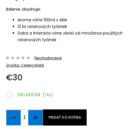
Balenie obsahuje:
Aroma vôňa 100ml v skle
12 ks ratanových tyčiniek
Doba a intenzita vône závisí od množstva použitých
ratanových tyčinek
Neohodnotené
Značka:
Cereria Mollá
€30
SKLADOM
(1 ks)
PRIDAŤ DO KOŠÍKA