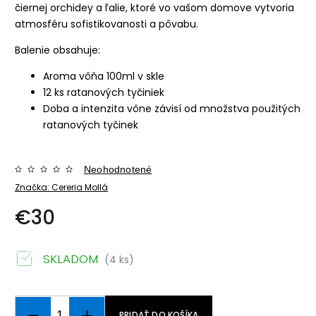
čiernej orchidey a ľalie, ktoré vo vašom domove vytvoria
atmosféru sofistikovanosti a pôvabu.
Balenie obsahuje:
Aroma vôňa 100ml v skle
12 ks ratanových tyčiniek
Doba a intenzita vône závisí od množstva použitých
ratanových tyčinek
Neohodnotené
Značka:
Cereria Mollá
€30
SKLADOM
(4 ks)
PRIDAŤ DO KOŠÍKA