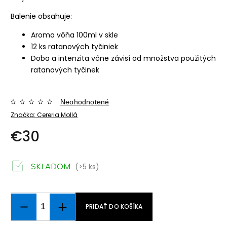
Balenie obsahuje:
Aroma vôňa 100ml v skle
12 ks ratanových tyčiniek
Doba a intenzita vône závisí od množstva použitých
ratanových tyčinek
Neohodnotené
Značka:
Cereria Mollá
€30
SKLADOM
(>5 ks)
PRIDAŤ DO KOŠÍKA