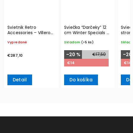
Svietnik Retro
Sviečka “Darčeky” 12
Svieč
Accessories – Villeroy
cm Winter Specials –
strom
& Boch
Villeroy & Boch
Winte
Vypredané
Skladom
(>5 ks)
Sklad
Ville
–20 %
€17,50
–20
€287,10
€14
€14
Detail
Do košíka
Do