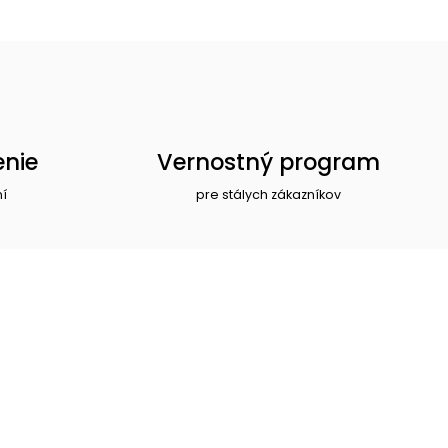
enie
Vernostný program
ní
pre stálych zákazníkov