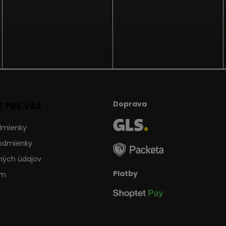
Doprava
 PRE VÁS
dmienky
odmienky
ných údajov
Platby
ám