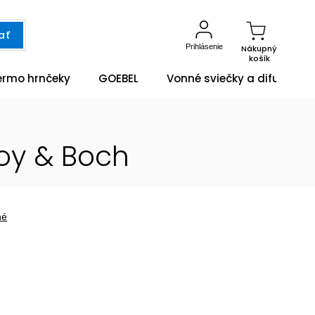
ať
Prihlásenie
Nákupný
košík
ermo hrnčeky
GOEBEL
Vonné sviečky a difuzéry
roy & Boch
né