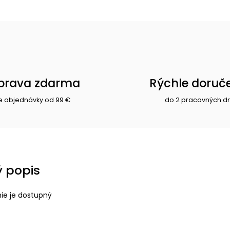
prava zdarma
Rýchle doruč
e objednávky od 99 €
do 2 pracovných d
 popis
nie je dostupný