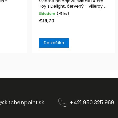
es –
Svietnik na čajovú sviečku 4 cm
Toy's Delight, červený – Villeroy &
Boch
Skladom
(>5 ks)
€19,70
Do košíka
@
kitchenpoint.sk
+421 950 325 969