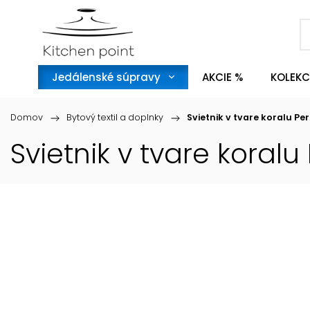
Jedálenské súpravy
AKCIE %
KOLEKC
Domov
/
Bytový textil a doplnky
/
Svietnik v tvare koralu P
Svietnik v tvare koral