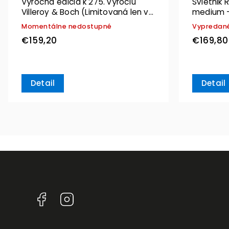
Výročná edícia k 275. výročiu
Svietnik 
Villeroy & Boch (Limitovaná len v
medium –
roku 2023)
Momentálne nedostupné
Vypredan
€159,20
€169,80
Detail
Detail
Facebook
Instagram