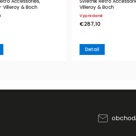
Retro Accessories,
Svietnik Retro Accessori
 Villeroy & Boch
Villeroy & Boch
é
Vypredané
€287,10
Detail
obchod