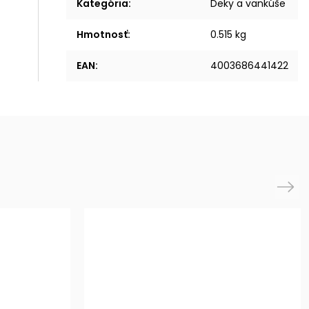
Kategória
:
Deky a vankúše
Hmotnosť
:
0.515 kg
EAN
:
4003686441422
Next