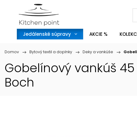
Jedálenské súpravy
AKCIE %
KOLEKC
Domov
/
Bytový textil a doplnky
/
Deky a vankúše
/
Gobelí
Gobelínový vankúš 45 
Boch