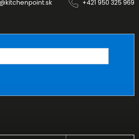
@
kitchenpoint.sk
+421 950 325 969