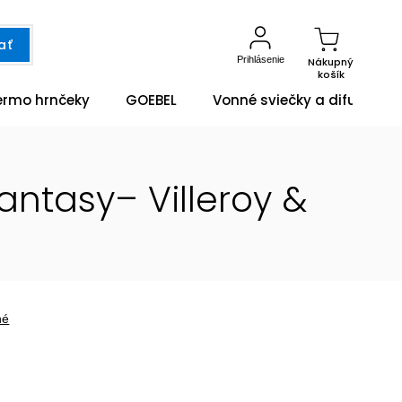
ať
Prihlásenie
Nákupný
košík
ermo hrnčeky
GOEBEL
Vonné sviečky a difuzéry
antasy– Villeroy &
né