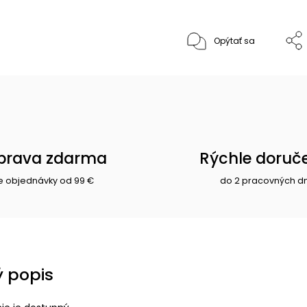
Opýtať sa
prava zdarma
Rýchle doruč
e objednávky od 99 €
do 2 pracovných d
 popis