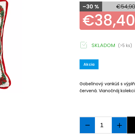
–30 %
€54,9
€38,4
SKLADOM
(>5 ks)
Akcia
Gobelínový vankúš s výplň
červená. V
ianočnáj kolekci