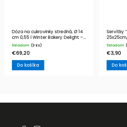
Dóza na cukrovinky stredná, Ø 14
Servítky 
cm 0,55 l Winter Bakery Delight –
25x25cm,
Villeroy & Boch
Villeroy 
Skladom
(3 ks)
Skladom
€69,20
€3,90
Do košíka
Do koš