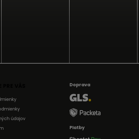
Doprava
 PRE VÁS
dmienky
odmienky
ných údajov
Platby
ám