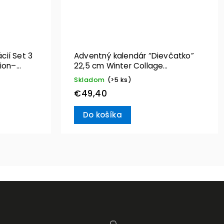
cií Set 3
Adventný kalendár “Dievčatko”
22,5 cm Winter Collage
Accessoires – Villeroy & Boch
Skladom
(>5 ks)
€49,40
Do košíka