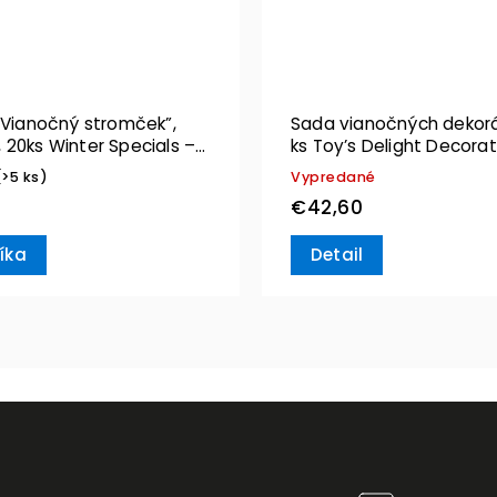
“Vianočný stromček”,
Sada vianočných dekorá
 20ks Winter Specials –
ks Toy’s Delight Decoration–
& Boch
Villeroy & Boch
(>5 ks)
Vypredané
€42,60
íka
Detail