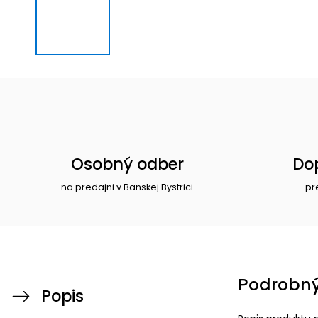
Osobný odber
Do
na predajni v Banskej Bystrici
pr
Podrobný
Popis