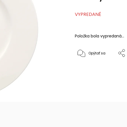
VYPREDANÉ
Položka bola vypredaná…
Opýtať sa