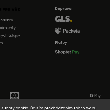
Doprava
 PRE VÁS
dmienky
odmienky
ných údajov
Platby
ám
 súbory cookie. Ďalším prechádzaním tohto webu