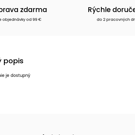
prava zdarma
Rýchle doruč
e objednávky od 99 €
do 2 pracovných d
 popis
nie je dostupný