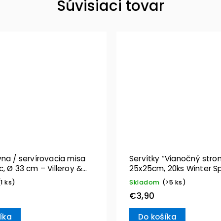
Súvisiaci tovar
na / servírovacia misa
Servítky “Vianočný stro
, Ø 33 cm – Villeroy &
25x25cm, 20ks Winter Sp
Villeroy & Boch
(1 ks)
Skladom
(>5 ks)
€3,90
íka
Do košíka