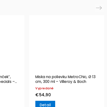
Next
mček”,
Miska na polievku MetroChic, Ø 13
ecials –
cm, 300 ml – Villeroy & Boch
Vypredané
€54,90
Detail