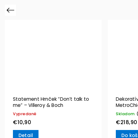
Previous
Statement Hrnček “Don’t talk to
Dekoratív
me” – Villeroy & Boch
MetroChic
Boch
Vypredané
Skladom
€10,90
€218,90
Detail
Do koš