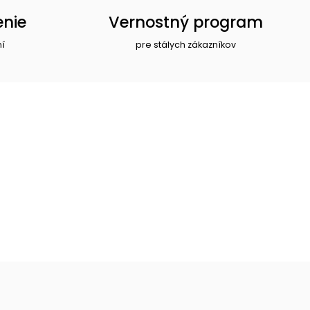
enie
Vernostný program
ní
pre stálych zákazníkov