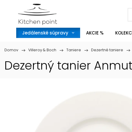
Jedálenské súpravy
AKCIE %
KOLEKC
Domov
/
Villeroy & Boch
/
Taniere
/
Dezertné taniere
/
Dezertný tanier Anmut