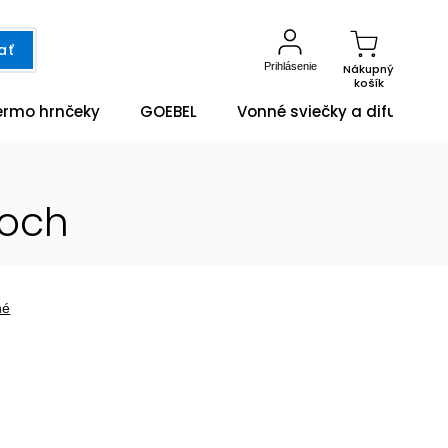
ať
Prihlásenie
Nákupný
košík
ermo hrnčeky
GOEBEL
Vonné sviečky a difuzéry
Boch
né