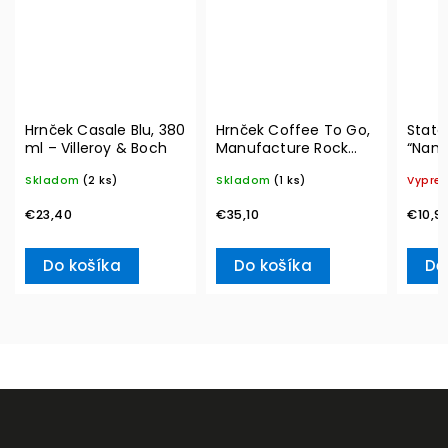
Hrnček Casale Blu, 380
Hrnček Coffee To Go,
State
ml – Villeroy & Boch
Manufacture Rock
“Nama
350 ml – Villeroy &
Boch
Skladom
(2 ks)
Skladom
(1 ks)
Vypre
Boch
€23,40
€35,10
€10,9
Do košíka
Do košíka
De