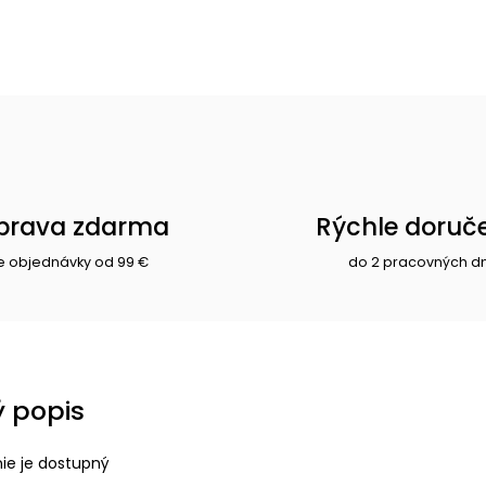
prava zdarma
Rýchle doruč
e objednávky od 99 €
do 2 pracovných d
 popis
nie je dostupný