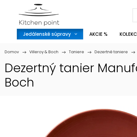
Jedálenské súpravy
AKCIE %
KOLEKC
Domov
/
Villeroy & Boch
/
Taniere
/
Dezertné taniere
/
Dezertný tanier Manuf
Boch