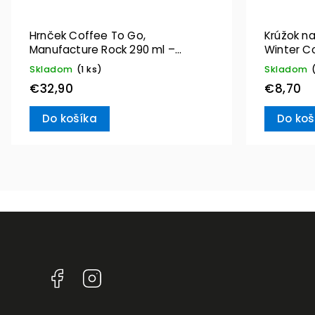
Hrnček Coffee To Go,
Krúžok na
Manufacture Rock 290 ml –
Winter C
Villeroy & Boch
Villeroy 
Skladom
(1 ks)
Skladom
€32,90
€8,70
Do košíka
Do koš
Facebook
Instagram