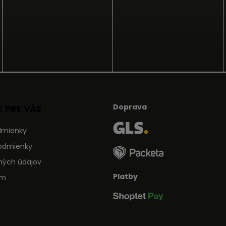
Doprava
 PRE VÁS
dmienky
odmienky
ných údajov
Platby
ám