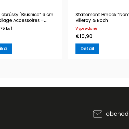
 obrúsky "Brusnice” 6 cm
Statement Hrnček “Nam
ollage Accessoires –
Villeroy & Boch
& Boch
(>5 ks)
Vypredané
€10,90
íka
Detail
obchod