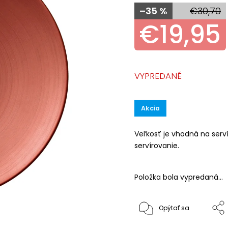
–35 %
€30,70
€19,95
VYPREDANÉ
Akcia
Veľkosť je vhodná na serví
servírovanie.
Položka bola vypredaná…
Opýtať sa