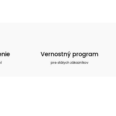
enie
Vernostný program
ní
pre stálych zákazníkov