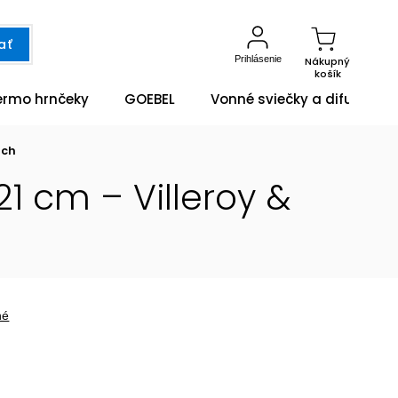
ať
Prihlásenie
Nákupný
košík
ermo hrnčeky
GOEBEL
Vonné sviečky a difuzéry
och
1 cm – Villeroy &
né