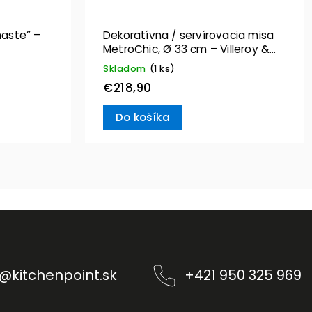
aste” –
Dekoratívna / servírovacia misa
MetroChic, Ø 33 cm – Villeroy &
Boch
Skladom
(1 ks)
€218,90
Do košíka
@
kitchenpoint.sk
+421 950 325 969