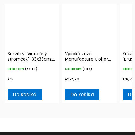
Servítky "Vianočný
Vysoká váza
Krúžo
stromček", 33x33cm,
Manufacture Collier
"Brus
20ks Winter Specials
blanc, Carré – Villeroy
Winte
Skladom
(>5 ks)
Skladom
(1 ks)
Sklad
L– Villeroy & Boch
& Boch
Acces
& Bo
€5
€52,70
€8,70
Do košíka
Do košíka
Do